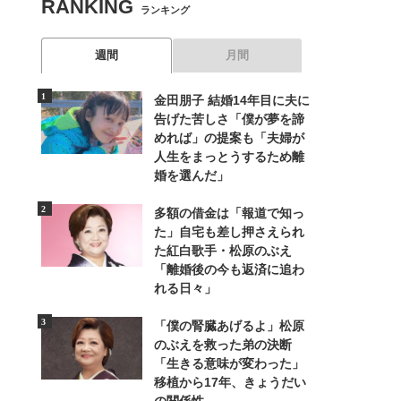
RANKING
ランキング
週間
月間
金田朋子 結婚14年目に夫に
告げた苦しさ「僕が夢を諦
めれば」の提案も「夫婦が
人生をまっとうするため離
婚を選んだ」
多額の借金は「報道で知っ
た」自宅も差し押さえられ
た紅白歌手・松原のぶえ
「離婚後の今も返済に追わ
れる日々」
「僕の腎臓あげるよ」松原
のぶえを救った弟の決断
「生きる意味が変わった」
移植から17年、きょうだい