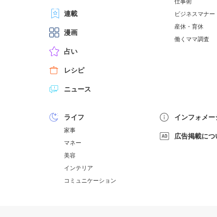
仕事術
連載
ビジネスマナー
産休・育休
漫画
働くママ調査
占い
レシピ
ニュース
ライフ
インフォメー
家事
広告掲載につ
マネー
美容
インテリア
コミュニケーション