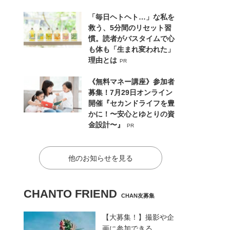
「毎日ヘトヘト…」な私を
救う、5分間のリセット習
慣。読者がバスタイムで心
も体も「生まれ変われた」
理由とは
PR
《無料マネー講座》参加者
募集！7月29日オンライン
開催『セカンドライフを豊
かに！〜安心とゆとりの資
金設計〜』
PR
他のお知らせを見る
CHANTO FRIEND
CHAN友募集
【大募集！】撮影や企
画に参加できる