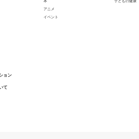
本
子どもの健康
アニメ
イベント
ション
いて