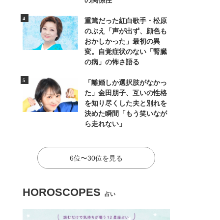
の関係性
重篤だった紅白歌手・松原
のぶえ「声が出ず、顔色も
おかしかった」最初の異
変。自覚症状のない「腎臓
の病」の怖さ語る
「離婚しか選択肢がなかっ
た」金田朋子、互いの性格
を知り尽くした夫と別れを
決めた瞬間「もう笑いなが
ら走れない」
6位〜30位を見る
HOROSCOPES
占い