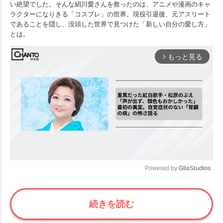
い絶望でした。そんな絹川愛さんを救ったのは、アニメや漫画のキャ
ラクターになりきる「コスプレ」の世界。現役引退後、元アスリート
であることを隠し、没頭した世界で見つけた「新しい自分の愛し方」
とは。
もっと見る
arrow_forward_ios
Powered by 
GliaStudios
Mute
続きを読む