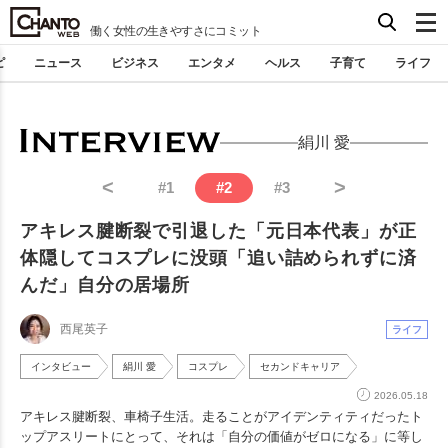
働く女性の生きやすさにコミット
ピ
ニュース
ビジネス
エンタメ
ヘルス
子育て
ライフ
絹川 愛
<
>
#
1
#
2
#
3
アキレス腱断裂で引退した「元日本代表」が正
体隠してコスプレに没頭「追い詰められずに済
んだ」自分の居場所
西尾英子
ライフ
インタビュー
絹川 愛
コスプレ
セカンドキャリア
2026.05.18
アキレス腱断裂、車椅子生活。走ることがアイデンティティだったト
ップアスリートにとって、それは「自分の価値がゼロになる」に等し