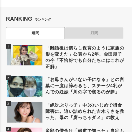
RANKING
ランキング
週間
月間
「離婚後は慣らし保育のように家族の
形を変えた」公表から2年、金田朋子
の今「不恰好でも自分たちにはこれが
正解」
「お母さんがいない子になる」との言
葉に一度は諦めるも、ステージ4乳が
んでの妊娠「川の字で寝るのが夢」
「絶対ぶりっ子」中3のいじめで摂食
障害に。追い詰められた吉木りさを救
った、母の「腐っちゃダメ」の教え
多額の借金は「報道で知った」自宅も