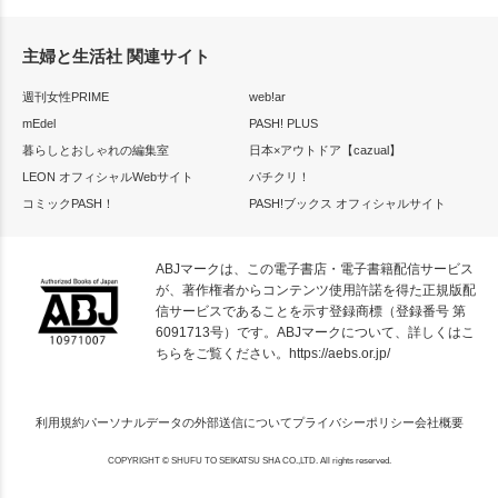
主婦と生活社 関連サイト
週刊女性PRIME
web!ar
mEdel
PASH! PLUS
暮らしとおしゃれの編集室
日本×アウトドア【cazual】
LEON オフィシャルWebサイト
パチクリ！
コミックPASH！
PASH!ブックス オフィシャルサイト
ABJマークは、この電子書店・電子書籍配信サービス
が、著作権者からコンテンツ使用許諾を得た正規版配
信サービスであることを示す登録商標（登録番号 第
6091713号）です。ABJマークについて、詳しくはこ
ちらをご覧ください。
https://aebs.or.jp/
利用規約
パーソナルデータの外部送信について
プライバシーポリシー
会社概要
COPYRIGHT © SHUFU TO SEIKATSU SHA CO.,LTD. All rights reserved.