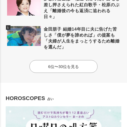
差し押さえられた紅白歌手・松原のぶ
え「離婚後の今も返済に追われる
日々」
金田朋子 結婚14年目に夫に告げた苦
しさ「僕が夢を諦めれば」の提案も
「夫婦が人生をまっとうするため離婚
を選んだ」
6位〜30位を見る
HOROSCOPES
占い