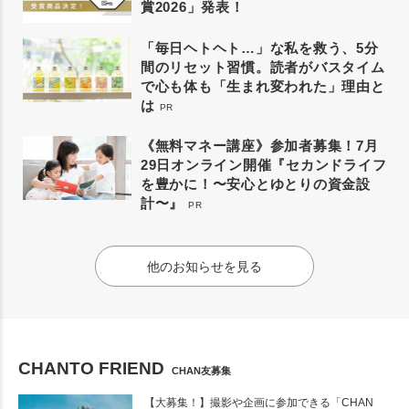
賞2026」発表！
「毎日ヘトヘト…」な私を救う、5分
間のリセット習慣。読者がバスタイム
で心も体も「生まれ変われた」理由と
は
PR
《無料マネー講座》参加者募集！7月
29日オンライン開催『セカンドライフ
を豊かに！〜安心とゆとりの資金設
計〜』
PR
他のお知らせを見る
CHANTO FRIEND
CHAN友募集
【大募集！】撮影や企画に参加できる「CHAN