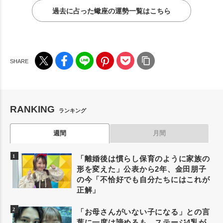
過去に占った蠍座の運勢一覧はこちら
RANKING
ランキング
週間
月間
「離婚後は慣らし保育のように家族の
形を変えた」公表から2年、金田朋子
の今「不恰好でも自分たちにはこれが
正解」
「お母さんがいない子になる」との言
葉に一度は諦めるも、ステージ4乳が