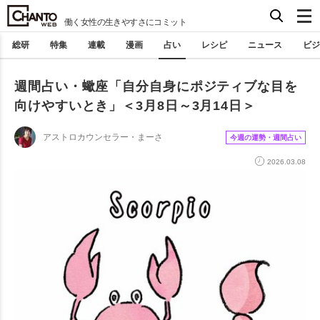
働く女性の生きやすさにコミット
総研
特集
連載
漫画
占い
レシピ
ニュース
ビジ
週間占い・蠍座「自分自身にポジティブな目を
向けやすいとき」＜3月8日～3月14日＞
アストロカウンセラー・まーさ
今週の運勢・週間占い
2026.03.08