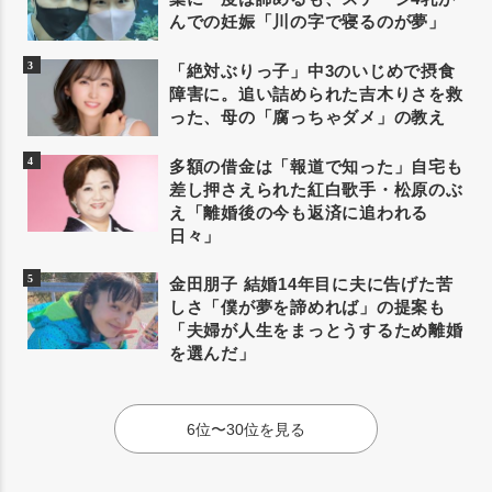
んでの妊娠「川の字で寝るのが夢」
「絶対ぶりっ子」中3のいじめで摂食
障害に。追い詰められた吉木りさを救
った、母の「腐っちゃダメ」の教え
多額の借金は「報道で知った」自宅も
差し押さえられた紅白歌手・松原のぶ
え「離婚後の今も返済に追われる
日々」
金田朋子 結婚14年目に夫に告げた苦
しさ「僕が夢を諦めれば」の提案も
「夫婦が人生をまっとうするため離婚
を選んだ」
6位〜30位を見る