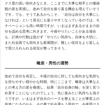
クス度の高い前向きなとき。ここまでに大事な相手との価値
観の差を実感し、改めて自分を振り返る機会も増えていそう
です。でも、そうであるからこそ、「自分は自分を大事にし
なければ」という原点にも返りやすくなっているのでは。モ
チベーションも高い時期ですが、いまはまずあるがままの自
分を認める思考に向きます。今後やりたいことがある場合
も、計画や行動は急がず「やりたい気持ち」自体を大切に。
また社会面でも前向きな新展開が。難しい役目をより楽しん
で受け入れられる状況が整ってきそう。
蠍座・男性の運勢
改めて自分を肯定し、今後の自分に対しても前向きな気持ち
を持ちやすい穏やかな時期。特にここまで、蠍座は大事な人
との考え方の差を痛感し、結果「自分自身の軸」を深く見つ
め直すことになったのでしょう。先に進みたい気持ちも強そ
うですが、いまはまず自分のベースを整えることが事実上の
前進になるのかも。その裏で社会運も上昇中で、今後受け入