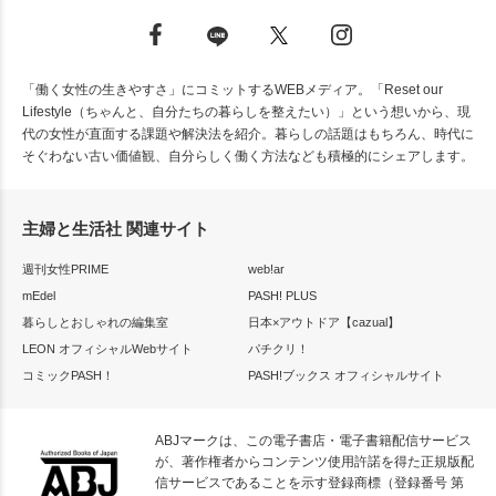
「働く女性の生きやすさ」にコミットするWEBメディア。「Reset our
Lifestyle（ちゃんと、自分たちの暮らしを整えたい）」という想いから、現
代の女性が直面する課題や解決法を紹介。暮らしの話題はもちろん、時代に
そぐわない古い価値観、自分らしく働く方法なども積極的にシェアします。
主婦と生活社 関連サイト
週刊女性PRIME
web!ar
mEdel
PASH! PLUS
暮らしとおしゃれの編集室
日本×アウトドア【cazual】
LEON オフィシャルWebサイト
パチクリ！
コミックPASH！
PASH!ブックス オフィシャルサイト
ABJマークは、この電子書店・電子書籍配信サービス
が、著作権者からコンテンツ使用許諾を得た正規版配
信サービスであることを示す登録商標（登録番号 第