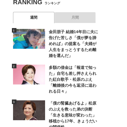
RANKING
ランキング
週間
月間
金田朋子 結婚14年目に夫に
告げた苦しさ「僕が夢を諦
めれば」の提案も「夫婦が
人生をまっとうするため離
婚を選んだ」
多額の借金は「報道で知っ
た」自宅も差し押さえられ
た紅白歌手・松原のぶえ
「離婚後の今も返済に追わ
れる日々」
「僕の腎臓あげるよ」松原
のぶえを救った弟の決断
「生きる意味が変わった」
移植から17年、きょうだい