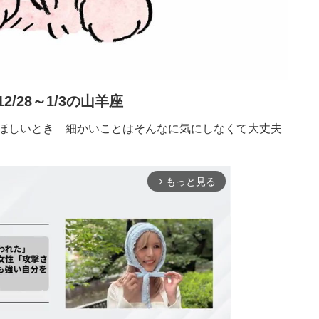
12/28～1/3の山羊座
ほしいとき 細かいことはそんなに気にしなくて大丈夫
もっと見る
arrow_forward_ios