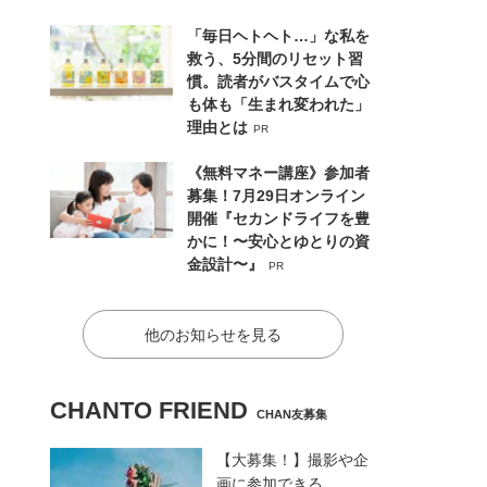
「毎日ヘトヘト…」な私を
救う、5分間のリセット習
慣。読者がバスタイムで心
も体も「生まれ変われた」
理由とは
PR
《無料マネー講座》参加者
募集！7月29日オンライン
開催『セカンドライフを豊
かに！〜安心とゆとりの資
金設計〜』
PR
他のお知らせを見る
CHANTO FRIEND
CHAN友募集
【大募集！】撮影や企
画に参加できる