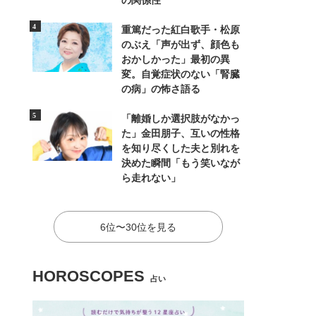
の関係性
重篤だった紅白歌手・松原
のぶえ「声が出ず、顔色も
おかしかった」最初の異
変。自覚症状のない「腎臓
の病」の怖さ語る
「離婚しか選択肢がなかっ
た」金田朋子、互いの性格
を知り尽くした夫と別れを
決めた瞬間「もう笑いなが
ら走れない」
6位〜30位を見る
HOROSCOPES
占い