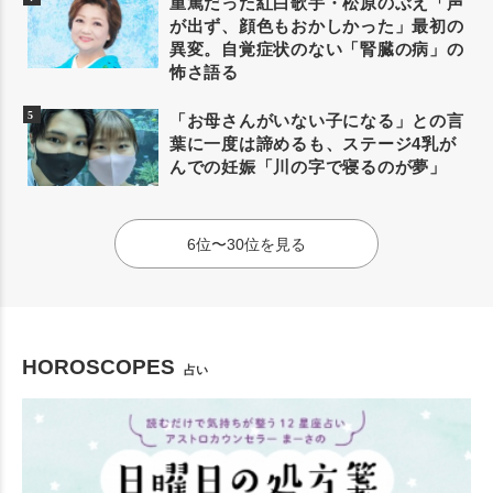
重篤だった紅白歌手・松原のぶえ「声
が出ず、顔色もおかしかった」最初の
異変。自覚症状のない「腎臓の病」の
怖さ語る
「お母さんがいない子になる」との言
葉に一度は諦めるも、ステージ4乳が
んでの妊娠「川の字で寝るのが夢」
6位〜30位を見る
HOROSCOPES
占い