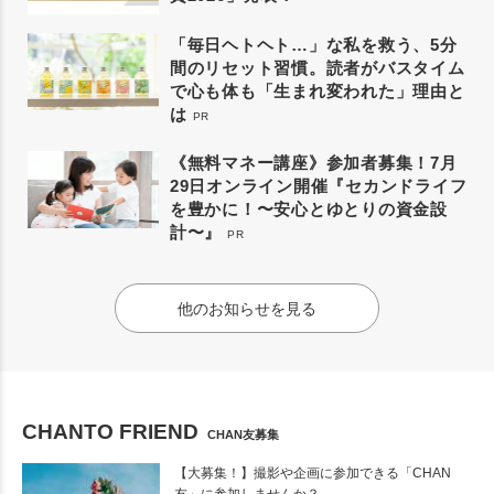
「毎日ヘトヘト…」な私を救う、5分
間のリセット習慣。読者がバスタイム
で心も体も「生まれ変われた」理由と
は
PR
《無料マネー講座》参加者募集！7月
29日オンライン開催『セカンドライフ
を豊かに！〜安心とゆとりの資金設
計〜』
PR
他のお知らせを見る
CHANTO FRIEND
CHAN友募集
【大募集！】撮影や企画に参加できる「CHAN
友」に参加しませんか？