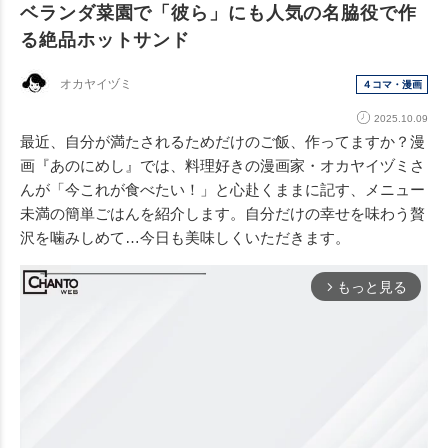
ベランダ菜園で「彼ら」にも人気の名脇役で作
る絶品ホットサンド
オカヤイヅミ
４コマ・漫画
2025.10.09
最近、自分が満たされるためだけのご飯、作ってますか？漫
画『あのにめし』では、料理好きの漫画家・オカヤイヅミさ
んが「今これが食べたい！」と心赴くままに記す、メニュー
未満の簡単ごはんを紹介します。自分だけの幸せを味わう贅
沢を噛みしめて…今日も美味しくいただきます。
もっと見る
arrow_forward_ios