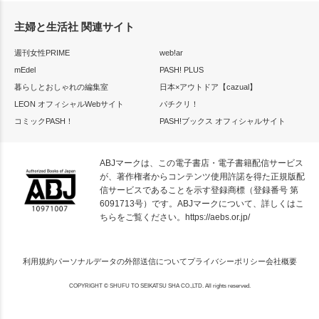
主婦と生活社 関連サイト
週刊女性PRIME
web!ar
mEdel
PASH! PLUS
暮らしとおしゃれの編集室
日本×アウトドア【cazual】
LEON オフィシャルWebサイト
パチクリ！
コミックPASH！
PASH!ブックス オフィシャルサイト
ABJマークは、この電子書店・電子書籍配信サービス
が、著作権者からコンテンツ使用許諾を得た正規版配
信サービスであることを示す登録商標（登録番号 第
6091713号）です。ABJマークについて、詳しくはこ
ちらをご覧ください。
https://aebs.or.jp/
利用規約
パーソナルデータの外部送信について
プライバシーポリシー
会社概要
COPYRIGHT © SHUFU TO SEIKATSU SHA CO.,LTD. All rights reserved.