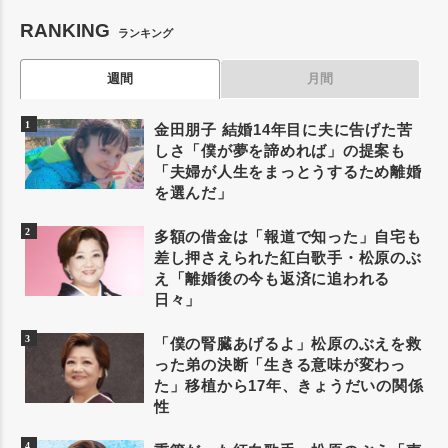
RANKING
ランキング
週間
月間
金田朋子 結婚14年目に夫に告げた苦
しさ「僕が夢を諦めれば」の提案も
「夫婦が人生をまっとうするため離婚
を選んだ」
多額の借金は「報道で知った」自宅も
差し押さえられた紅白歌手・松原のぶ
え「離婚後の今も返済に追われる
日々」
「僕の腎臓あげるよ」松原のぶえを救
った弟の決断「生きる意味が変わっ
た」移植から17年、きょうだいの関係
性