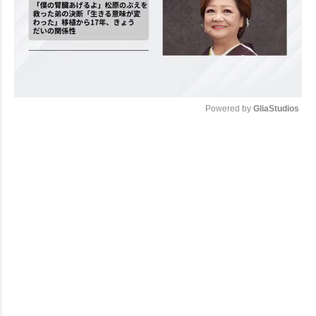
Powered by 
GliaStudios
Mute