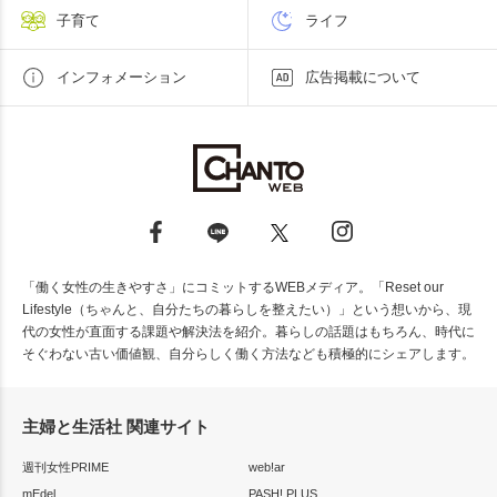
子育て
ライフ
インフォメーション
広告掲載について
「働く女性の生きやすさ」にコミットするWEBメディア。「Reset our
Lifestyle（ちゃんと、自分たちの暮らしを整えたい）」という想いから、現
代の女性が直面する課題や解決法を紹介。暮らしの話題はもちろん、時代に
そぐわない古い価値観、自分らしく働く方法なども積極的にシェアします。
主婦と生活社 関連サイト
週刊女性PRIME
web!ar
mEdel
PASH! PLUS