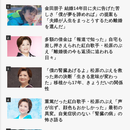
金田朋子 結婚14年目に夫に告げた苦
しさ「僕が夢を諦めれば」の提案も
「夫婦が人生をまっとうするため離婚
を選んだ」
多額の借金は「報道で知った」自宅も
差し押さえられた紅白歌手・松原のぶ
え「離婚後の今も返済に追われる
日々」
「僕の腎臓あげるよ」松原のぶえを救
った弟の決断「生きる意味が変わっ
た」移植から17年、きょうだいの関係
性
重篤だった紅白歌手・松原のぶえ「声
が出ず、顔色もおかしかった」最初の
異変。自覚症状のない「腎臓の病」の
怖さ語る