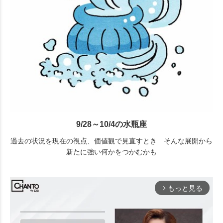
9/28～10/4の水瓶座
過去の状況を現在の視点、価値観で見直すとき そんな展開から
新たに強い何かをつかむかも
もっと見る
arrow_forward_ios