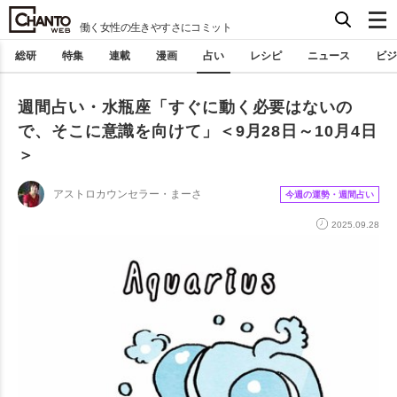
働く女性の生きやすさにコミット
総研
特集
連載
漫画
占い
レシピ
ニュース
ビジ
週間占い・水瓶座「すぐに動く必要はないの
で、そこに意識を向けて」＜9月28日～10月4日
＞
アストロカウンセラー・まーさ
今週の運勢・週間占い
2025.09.28