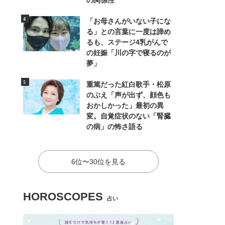
の関係性
「お母さんがいない子にな
る」との言葉に一度は諦め
るも、ステージ4乳がんで
の妊娠「川の字で寝るのが
夢」
重篤だった紅白歌手・松原
のぶえ「声が出ず、顔色も
おかしかった」最初の異
変。自覚症状のない「腎臓
の病」の怖さ語る
6位〜30位を見る
HOROSCOPES
占い