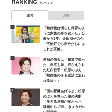
RANKING
ランキング
週間
月間
「離婚後は慣らし保育のよ
うに家族の形を変えた」公
表から2年、金田朋子の今
「不恰好でも自分たちには
これが正解」
多額の借金は「報道で知っ
た」自宅も差し押さえられ
た紅白歌手・松原のぶえ
「離婚後の今も返済に追わ
れる日々」
「僕の腎臓あげるよ」松原
のぶえを救った弟の決断
「生きる意味が変わった」
移植から17年、きょうだい