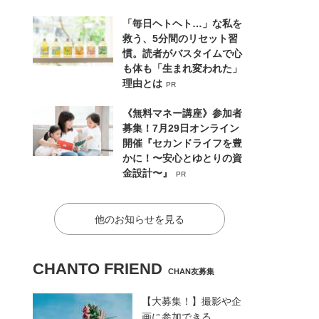
「毎日ヘトヘト…」な私を
救う、5分間のリセット習
慣。読者がバスタイムで心
も体も「生まれ変われた」
理由とは
PR
《無料マネー講座》参加者
募集！7月29日オンライン
開催『セカンドライフを豊
かに！〜安心とゆとりの資
金設計〜』
PR
他のお知らせを見る
CHANTO FRIEND
CHAN友募集
【大募集！】撮影や企
画に参加できる