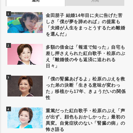
週間
月間
金田朋子 結婚14年目に夫に告げた苦
しさ「僕が夢を諦めれば」の提案も
「夫婦が人生をまっとうするため離婚
を選んだ」
多額の借金は「報道で知った」自宅も
差し押さえられた紅白歌手・松原のぶ
え「離婚後の今も返済に追われる
日々」
「僕の腎臓あげるよ」松原のぶえを救
った弟の決断「生きる意味が変わっ
た」移植から17年、きょうだいの関係
性
重篤だった紅白歌手・松原のぶえ「声
が出ず、顔色もおかしかった」最初の
異変。自覚症状のない「腎臓の病」の
怖さ語る