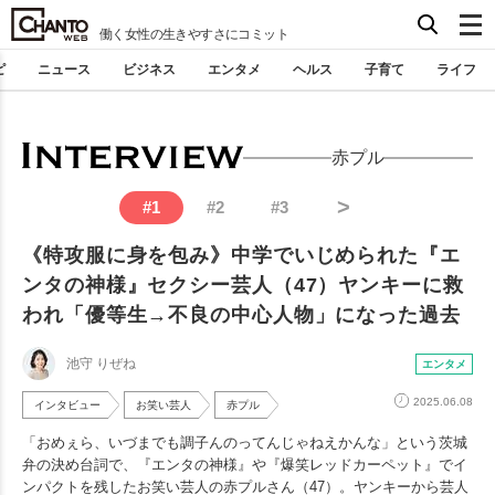
働く女性の生きやすさにコミット
ピ
ニュース
ビジネス
エンタメ
ヘルス
子育て
ライフ
赤プル
>
#
1
#
2
#
3
《特攻服に身を包み》中学でいじめられた『エ
ンタの神様』セクシー芸人（47）ヤンキーに救
われ「優等生→不良の中心人物」になった過去
池守 りぜね
エンタメ
2025.06.08
インタビュー
お笑い芸人
赤プル
「おめぇら、いづまでも調子んのってんじゃねえかんな」という茨城
弁の決め台詞で、『エンタの神様』や『爆笑レッドカーペット』でイ
ンパクトを残したお笑い芸人の赤プルさん（47）。ヤンキーから芸人