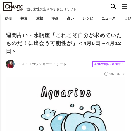
働く女性の生きやすさにコミット
総研
特集
連載
漫画
占い
レシピ
ニュース
ビジ
週間占い・水瓶座「これこそ自分が求めていた
ものだ！に出会う可能性が」＜4月6日～4月12
日＞
アストロカウンセラー・まーさ
今週の運勢・週間占い
2025.04.06