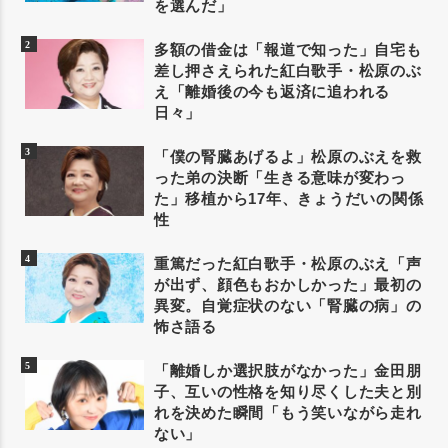
を選んだ」
多額の借金は「報道で知った」自宅も
差し押さえられた紅白歌手・松原のぶ
え「離婚後の今も返済に追われる
日々」
「僕の腎臓あげるよ」松原のぶえを救
った弟の決断「生きる意味が変わっ
た」移植から17年、きょうだいの関係
性
重篤だった紅白歌手・松原のぶえ「声
が出ず、顔色もおかしかった」最初の
異変。自覚症状のない「腎臓の病」の
怖さ語る
「離婚しか選択肢がなかった」金田朋
子、互いの性格を知り尽くした夫と別
れを決めた瞬間「もう笑いながら走れ
ない」