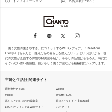
インフォメーション
広告掲載について
「働く女性の生きやすさ」にコミットするWEBメディア。「Reset our
Lifestyle（ちゃんと、自分たちの暮らしを整えたい）」という想いから、現
代の女性が直面する課題や解決法を紹介。暮らしの話題はもちろん、時代に
そぐわない古い価値観、自分らしく働く方法なども積極的にシェアします。
主婦と生活社 関連サイト
週刊女性PRIME
web!ar
mEdel
PASH! PLUS
暮らしとおしゃれの編集室
日本×アウトドア【cazual】
LEON オフィシャルWebサイト
パチクリ！