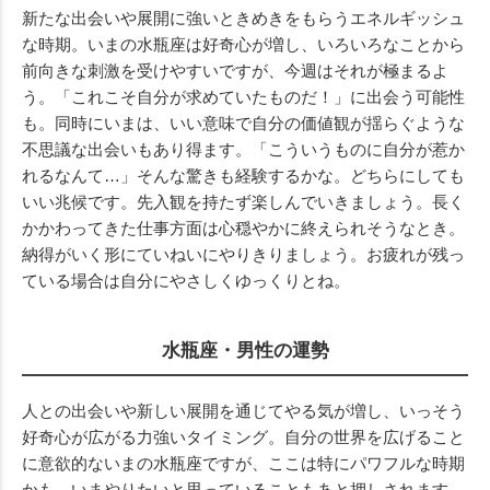
新たな出会いや展開に強いときめきをもらうエネルギッシュ
な時期。いまの水瓶座は好奇心が増し、いろいろなことから
前向きな刺激を受けやすいですが、今週はそれが極まるよ
う。「これこそ自分が求めていたものだ！」に出会う可能性
も。同時にいまは、いい意味で自分の価値観が揺らぐような
不思議な出会いもあり得ます。「こういうものに自分が惹か
れるなんて…」そんな驚きも経験するかな。どちらにしても
いい兆候です。先入観を持たず楽しんでいきましょう。長く
かかわってきた仕事方面は心穏やかに終えられそうなとき。
納得がいく形にていねいにやりきりましょう。お疲れが残っ
ている場合は自分にやさしくゆっくりとね。
水瓶座・男性の運勢
人との出会いや新しい展開を通じてやる気が増し、いっそう
好奇心が広がる力強いタイミング。自分の世界を広げること
に意欲的ないまの水瓶座ですが、ここは特にパワフルな時期
かも。いまやりたいと思っていることもあと押しされます