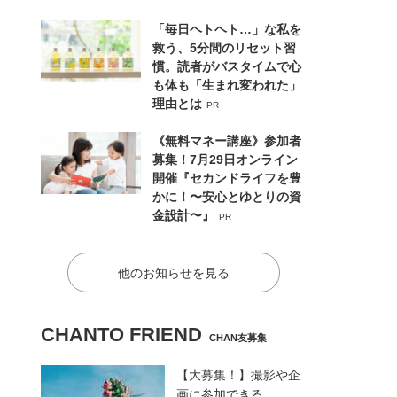
「毎日ヘトヘト…」な私を
救う、5分間のリセット習
慣。読者がバスタイムで心
も体も「生まれ変われた」
理由とは
PR
《無料マネー講座》参加者
募集！7月29日オンライン
開催『セカンドライフを豊
かに！〜安心とゆとりの資
金設計〜』
PR
他のお知らせを見る
CHANTO FRIEND
CHAN友募集
【大募集！】撮影や企
画に参加できる