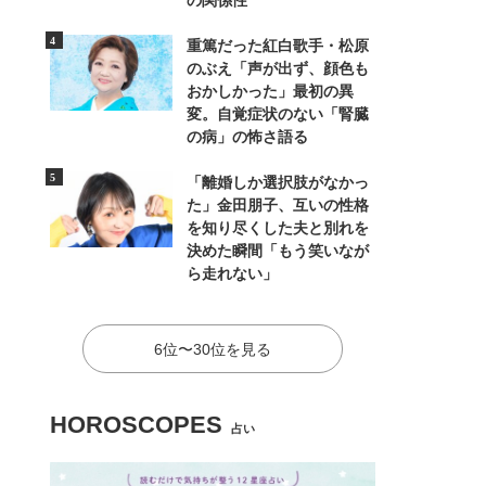
の関係性
重篤だった紅白歌手・松原
のぶえ「声が出ず、顔色も
おかしかった」最初の異
変。自覚症状のない「腎臓
の病」の怖さ語る
「離婚しか選択肢がなかっ
た」金田朋子、互いの性格
を知り尽くした夫と別れを
決めた瞬間「もう笑いなが
ら走れない」
6位〜30位を見る
HOROSCOPES
占い