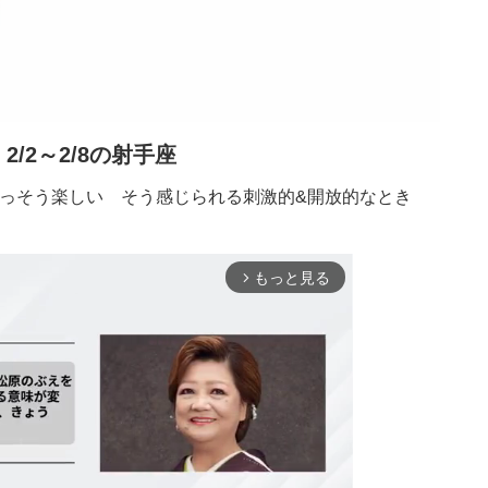
2/2～2/8の射手座
っそう楽しい そう感じられる刺激的&開放的なとき
もっと見る
arrow_forward_ios