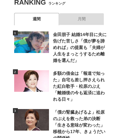
RANKING
ランキング
週間
月間
金田朋子 結婚14年目に夫に
告げた苦しさ「僕が夢を諦
めれば」の提案も「夫婦が
人生をまっとうするため離
婚を選んだ」
多額の借金は「報道で知っ
た」自宅も差し押さえられ
た紅白歌手・松原のぶえ
「離婚後の今も返済に追わ
れる日々」
「僕の腎臓あげるよ」松原
のぶえを救った弟の決断
「生きる意味が変わった」
移植から17年、きょうだい