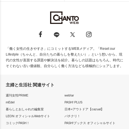
「働く女性の生きやすさ」にコミットするWEBメディア。「Reset our
Lifestyle（ちゃんと、自分たちの暮らしを整えたい）」という想いから、現
代の女性が直面する課題や解決法を紹介。暮らしの話題はもちろん、時代に
そぐわない古い価値観、自分らしく働く方法なども積極的にシェアします。
主婦と生活社 関連サイト
週刊女性PRIME
web!ar
mEdel
PASH! PLUS
暮らしとおしゃれの編集室
日本×アウトドア【cazual】
LEON オフィシャルWebサイト
パチクリ！
コミックPASH！
PASH!ブックス オフィシャルサイト