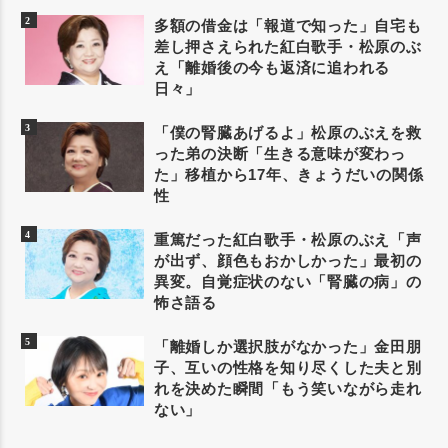
多額の借金は「報道で知った」自宅も
差し押さえられた紅白歌手・松原のぶ
え「離婚後の今も返済に追われる
日々」
「僕の腎臓あげるよ」松原のぶえを救
った弟の決断「生きる意味が変わっ
た」移植から17年、きょうだいの関係
性
重篤だった紅白歌手・松原のぶえ「声
が出ず、顔色もおかしかった」最初の
異変。自覚症状のない「腎臓の病」の
怖さ語る
「離婚しか選択肢がなかった」金田朋
子、互いの性格を知り尽くした夫と別
れを決めた瞬間「もう笑いながら走れ
ない」