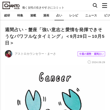
働く女性の生きやすさにコミット
総研
特集
連載
漫画
占い
レシピ
ニュース
ビジ
週間占い・蟹座「強い意志と愛情を発揮できそ
うなパワフルなタイミング」＜9月29日～10月5
日＞
アストロカウンセラー・まーさ
今週の運勢・週間占い
2024.09.29