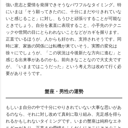
強い意志と愛情を発揮できそうなパワフルなタイミング。特
にいまは「そう願ってきたのに、十分にまだやりきれていな
いと感じること」に対し、もうひと頑張りすることが可能な
ときでしょう。自分を素直に表現すること、小手先のテクニ
ックや世間の目にとらわれないことなどがカギを握ります。
正直でいるほうが、人からも好かれ、支持されそうです。同
時に家、家族の関係には転機が来ていそう。実際の変化は
徐々にでしょうが、「この状況は今後新たな方向に進む」と
感じる出来事があるのかも。前向きなことなので大丈夫です
が、「いままではこうだった」という考え方は改めて行く必
要がありそうです。
蟹座・男性の運勢
もしいま自分の中で十分にやりきれていない大事な思いがあ
るのなら、それに対し改めて真剣に取り組み、充足感を得ら
れるかもしれないタイミングです。いまの蟹座は純粋なエネ
ルギーがあり、正直さや愛情をふんだんにそこにそそぐこと