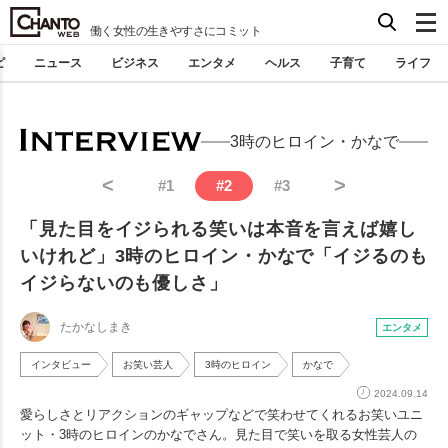
働く女性の生きやすさにコミット
ピ
ニュース
ビジネス
エンタメ
ヘルス
子育て
ライフ
3時のヒロイン・かなで
<
>
#
1
#
2
#
3
「見た目をイジられる笑いは本音を言えば嬉し
いけれど」3時のヒロイン・かなで「イジるのも
イジらないのも優しさ」
たかなしまき
エンタメ
インタビュー
お笑い芸人
3時のヒロイン
かなで
2024.09.14
愛らしさとリアクションのギャップなどで笑わせてくれるお笑いユニ
ット・3時のヒロインのかなでさん。見た目で笑いを取る女性芸人の