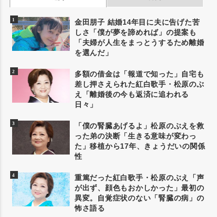
金田朋子 結婚14年目に夫に告げた苦
しさ「僕が夢を諦めれば」の提案も
「夫婦が人生をまっとうするため離婚
を選んだ」
多額の借金は「報道で知った」自宅も
差し押さえられた紅白歌手・松原のぶ
え「離婚後の今も返済に追われる
日々」
「僕の腎臓あげるよ」松原のぶえを救
った弟の決断「生きる意味が変わっ
た」移植から17年、きょうだいの関係
性
重篤だった紅白歌手・松原のぶえ「声
が出ず、顔色もおかしかった」最初の
異変。自覚症状のない「腎臓の病」の
怖さ語る