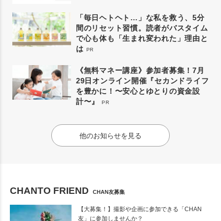
「毎日ヘトヘト…」な私を救う、5分
間のリセット習慣。読者がバスタイム
で心も体も「生まれ変われた」理由と
は
PR
《無料マネー講座》参加者募集！7月
29日オンライン開催『セカンドライフ
を豊かに！〜安心とゆとりの資金設
計〜』
PR
他のお知らせを見る
CHANTO FRIEND
CHAN友募集
【大募集！】撮影や企画に参加できる「CHAN
友」に参加しませんか？