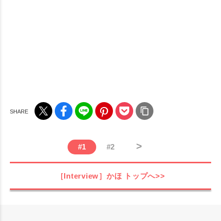
>
#
1
#
2
［Interview］かほ
トップへ>>