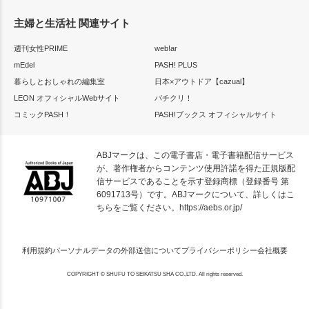
主婦と生活社 関連サイト
週刊女性PRIME
web!ar
mEdel
PASH! PLUS
暮らしとおしゃれの編集室
日本×アウトドア【cazual】
LEON オフィシャルWebサイト
パチクリ！
コミックPASH！
PASH!ブックス オフィシャルサイト
ABJマークは、この電子書店・電子書籍配信サービス
が、著作権者からコンテンツ使用許諾を得た正規版配
信サービスであることを示す登録商標（登録番号 第
6091713号）です。ABJマークについて、詳しくはこ
ちらをご覧ください。
https://aebs.or.jp/
利用規約
パーソナルデータの外部送信について
プライバシーポリシー
会社概要
COPYRIGHT © SHUFU TO SEIKATSU SHA CO.,LTD. All rights reserved.