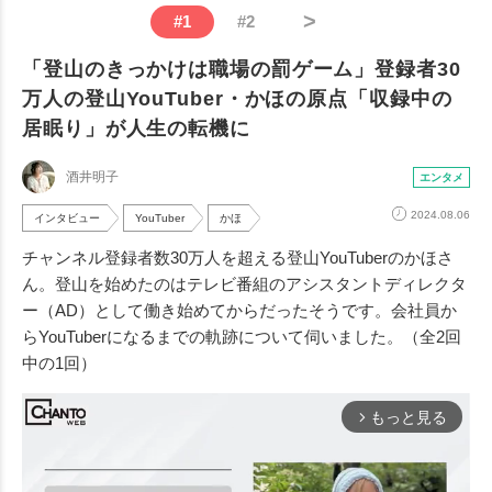
>
#
1
#
2
「登山のきっかけは職場の罰ゲーム」登録者30
万人の登山YouTuber・かほの原点「収録中の
居眠り」が人生の転機に
酒井明子
エンタメ
2024.08.06
インタビュー
YouTuber
かほ
チャンネル登録者数30万人を超える登山YouTuberのかほさ
ん。登山を始めたのはテレビ番組のアシスタントディレクタ
ー（AD）として働き始めてからだったそうです。会社員か
らYouTuberになるまでの軌跡について伺いました。（全2回
中の1回）
もっと見る
arrow_forward_ios