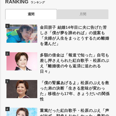
RANKING
ランキング
週間
月間
金田朋子 結婚14年目に夫に告げた苦
しさ「僕が夢を諦めれば」の提案も
「夫婦が人生をまっとうするため離婚
を選んだ」
多額の借金は「報道で知った」自宅も
差し押さえられた紅白歌手・松原のぶ
え「離婚後の今も返済に追われる
日々」
「僕の腎臓あげるよ」松原のぶえを救
った弟の決断「生きる意味が変わっ
た」移植から17年、きょうだいの関係
性
重篤だった紅白歌手・松原のぶえ「声
が出ず、顔色もおかしかった」最初の