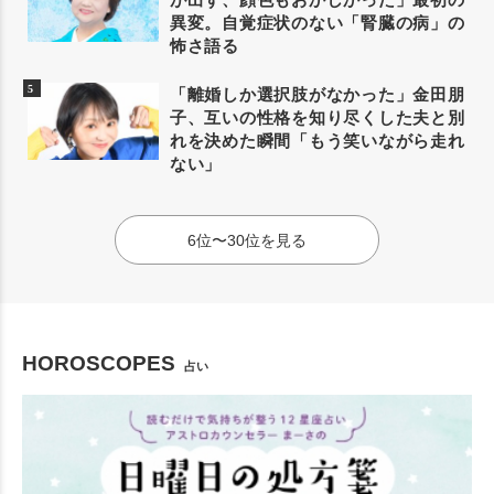
異変。自覚症状のない「腎臓の病」の
怖さ語る
「離婚しか選択肢がなかった」金田朋
子、互いの性格を知り尽くした夫と別
れを決めた瞬間「もう笑いながら走れ
ない」
6位〜30位を見る
HOROSCOPES
占い