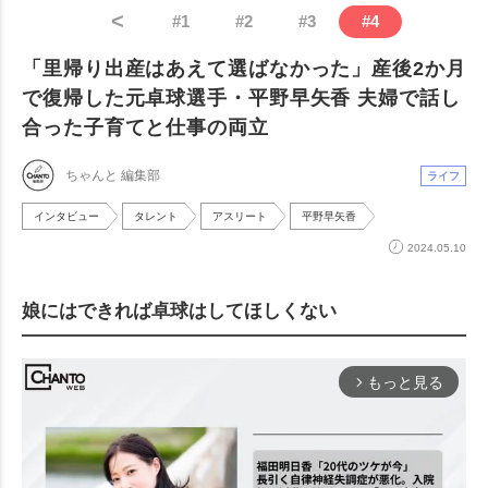
<
#
1
#
2
#
3
#
4
「里帰り出産はあえて選ばなかった」産後2か月
で復帰した元卓球選手・平野早矢香 夫婦で話し
合った子育てと仕事の両立
ちゃんと 編集部
ライフ
インタビュー
タレント
アスリート
平野早矢香
2024.05.10
娘にはできれば卓球はしてほしくない
もっと見る
arrow_forward_ios