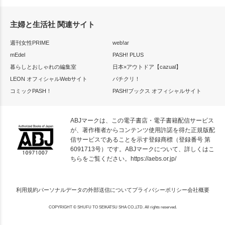
主婦と生活社 関連サイト
週刊女性PRIME
web!ar
mEdel
PASH! PLUS
暮らしとおしゃれの編集室
日本×アウトドア【cazual】
LEON オフィシャルWebサイト
パチクリ！
コミックPASH！
PASH!ブックス オフィシャルサイト
ABJマークは、この電子書店・電子書籍配信サービス
が、著作権者からコンテンツ使用許諾を得た正規版配
信サービスであることを示す登録商標（登録番号 第
6091713号）です。ABJマークについて、詳しくはこ
ちらをご覧ください。
https://aebs.or.jp/
利用規約
パーソナルデータの外部送信について
プライバシーポリシー
会社概要
COPYRIGHT © SHUFU TO SEIKATSU SHA CO.,LTD. All rights reserved.