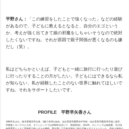
平野さん：
「この練習をしたことで強くなった」などの経験
があるので、子どもに教えるとなると、自分のエゴという
か、考えが強く出てきて娘の邪魔をしちゃいそうなので絶対
したくないですね。それが原因で親子関係が悪くなるのも嫌
だし（笑）。
私はどちらかといえば、子どもと一緒に旅行に行ったり遊び
に行ったりすることの方がしたい。子どもにはできるなら私
が知らない、私が経験したことのない世界に触れてほしいで
すね。それをサポートしたいです。
PROFILE 平野早矢香さん
1985年生まれ。栃木県鹿沼市出身。5歳で卓球を始め、仙台育英学園秀光中学校・仙台育英学園高等学校に進学。
卒業後ミキハウスに入社、オリンピックでは2008年北京にて、団体戦4位。2012年、ロンドンでは福原愛、石川佳
純両選手とともに団体戦で銀メダルを獲得。男女通じて日本卓球史上初の五輪メダリストとなった。現在は後進の