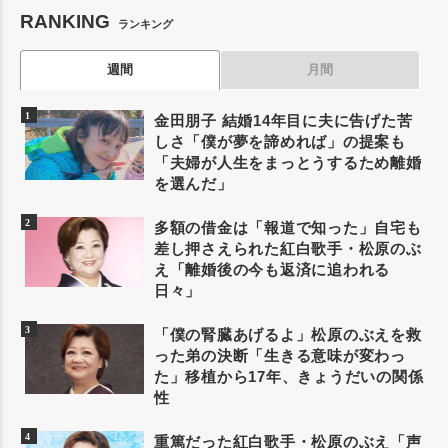
RANKING
ランキング
週間
月間
金田朋子 結婚14年目に夫に告げた苦
しさ「僕が夢を諦めれば」の提案も
「夫婦が人生をまっとうするため離婚
を選んだ」
多額の借金は「報道で知った」自宅も
差し押さえられた紅白歌手・松原のぶ
え「離婚後の今も返済に追われる
日々」
「僕の腎臓あげるよ」松原のぶえを救
った弟の決断「生きる意味が変わっ
た」移植から17年、きょうだいの関係
性
重篤だった紅白歌手・松原のぶえ「声