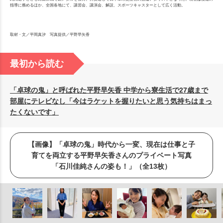
指導に務めるほか、全国各地にて、講習会、講演会、解説、スポーツキャスターとして広く活動。
取材・文／平岡真汐 写真提供／平野早矢香
最初から読む
「卓球の鬼」と呼ばれた平野早矢香 中学から寮生活で27歳まで
部屋にテレビなし「今はラケットを握りたいと思う気持ちはまっ
たくないです」
【画像】「卓球の鬼」時代から一変、現在は仕事と子
育てを両立する平野早矢香さんのプライベート写真
「石川佳純さんの姿も！」（全13枚）