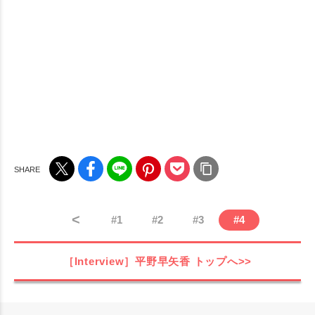
<
#
1
#
2
#
3
#
4
［Interview］平野早矢香
トップへ>>