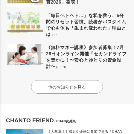
賞2026」発表！
「毎日ヘトヘト…」な私を救う、5分
間のリセット習慣。読者がバスタイム
で心も体も「生まれ変われた」理由と
は
PR
《無料マネー講座》参加者募集！7月
29日オンライン開催『セカンドライフ
を豊かに！〜安心とゆとりの資金設
計〜』
PR
他のお知らせを見る
CHANTO FRIEND
CHAN友募集
【大募集！】撮影や企画に参加できる「CHAN