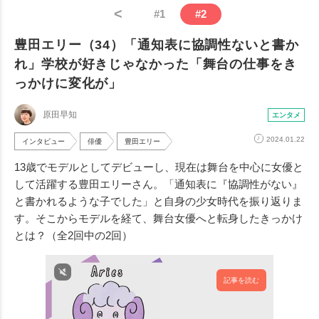
<
#
1
#
2
豊田エリー（34）「通知表に協調性ないと書か
れ」学校が好きじゃなかった「舞台の仕事をき
っかけに変化が」
原田早知
エンタメ
2024.01.22
インタビュー
俳優
豊田エリー
13歳でモデルとしてデビューし、現在は舞台を中心に女優と
して活躍する豊田エリーさん。「通知表に『協調性がない』
と書かれるような子でした」と自身の少女時代を振り返りま
す。そこからモデルを経て、舞台女優へと転身したきっかけ
とは？（全2回中の2回）
記事を読む