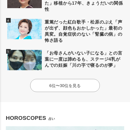
た」移植から17年、きょうだいの関係
性
重篤だった紅白歌手・松原のぶえ「声
が出ず、顔色もおかしかった」最初の
異変。自覚症状のない「腎臓の病」の
怖さ語る
「お母さんがいない子になる」との言
葉に一度は諦めるも、ステージ4乳が
んでの妊娠「川の字で寝るのが夢」
6位〜30位を見る
HOROSCOPES
占い