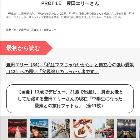
PROFILE 豊田エリーさん
1989生まれ、東京都出身。13歳からモデルとして活動。2010年に俳優の柳楽優弥さんと結婚、女の子を出産。2016
年に『ロミオとジュリエット』で初舞台を踏み、以降精力的に舞台女優としてのキャリアを重ねている。
取材・文／原田早知 写真提供／豊田エリー
最初から読む
豊田エリー（34）「私はママじゃないから」と自立心の強い愛娘
（13）への思い「父親譲りのしっかり者です」
【画像】13歳でデビュー、21歳で出産し…舞台女優と
して活躍する豊田エリーさんの現在「中学生になった
愛娘との旅行フォトも」（全11枚）