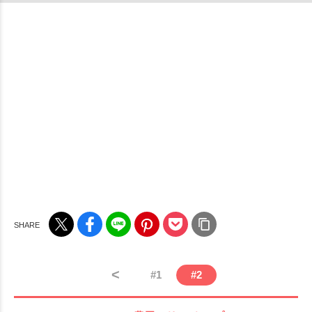
<
#
1
#
2