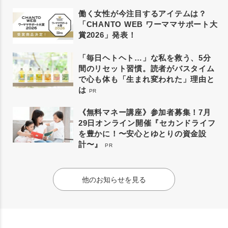
働く女性が今注目するアイテムは？
「CHANTO WEB ワーママサポート大
賞2026」発表！
「毎日ヘトヘト…」な私を救う、5分
間のリセット習慣。読者がバスタイム
で心も体も「生まれ変われた」理由と
は
PR
《無料マネー講座》参加者募集！7月
29日オンライン開催『セカンドライフ
を豊かに！〜安心とゆとりの資金設
計〜』
PR
他のお知らせを見る