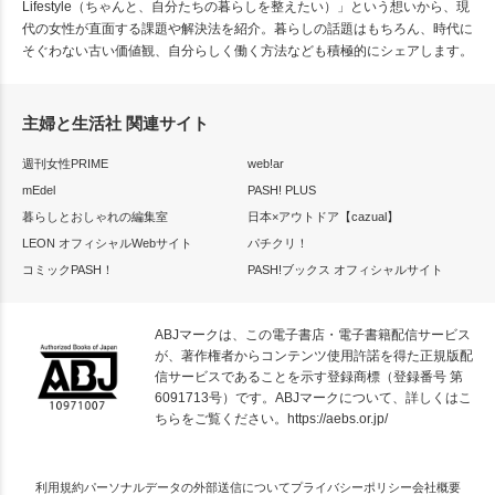
Lifestyle（ちゃんと、自分たちの暮らしを整えたい）」という想いから、現
代の女性が直面する課題や解決法を紹介。暮らしの話題はもちろん、時代に
そぐわない古い価値観、自分らしく働く方法なども積極的にシェアします。
主婦と生活社 関連サイト
週刊女性PRIME
web!ar
mEdel
PASH! PLUS
暮らしとおしゃれの編集室
日本×アウトドア【cazual】
LEON オフィシャルWebサイト
パチクリ！
コミックPASH！
PASH!ブックス オフィシャルサイト
ABJマークは、この電子書店・電子書籍配信サービス
が、著作権者からコンテンツ使用許諾を得た正規版配
信サービスであることを示す登録商標（登録番号 第
6091713号）です。ABJマークについて、詳しくはこ
ちらをご覧ください。
https://aebs.or.jp/
利用規約
パーソナルデータの外部送信について
プライバシーポリシー
会社概要