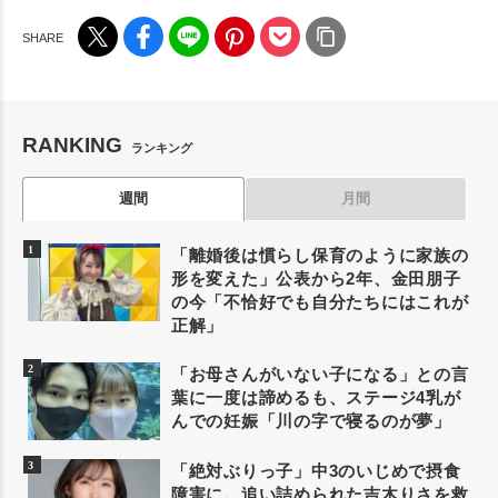
RANKING
ランキング
週間
月間
「離婚後は慣らし保育のように家族の
形を変えた」公表から2年、金田朋子
の今「不恰好でも自分たちにはこれが
正解」
「お母さんがいない子になる」との言
葉に一度は諦めるも、ステージ4乳が
んでの妊娠「川の字で寝るのが夢」
「絶対ぶりっ子」中3のいじめで摂食
障害に。追い詰められた吉木りさを救