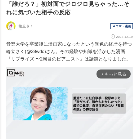
「誰だろ？」初対面でジロジロ見ちゃった…そ
れに気づいた相手の反応
輪立さく
４コマ・漫画
2023.12.19
音楽大学を卒業後に漫画家になったという異色の経歴を持つ
輪立さく(@39wdc)さん。その経験や知識を活かした漫画
『リプライズ 〜2周目のピアニスト』は話題となりました。
もっと見る
arrow_forward_ios