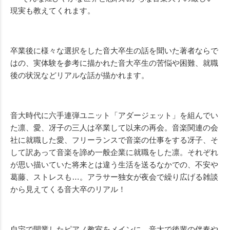
現実も教えてくれます。
卒業後に様々な選択をした音大卒生の話を聞いた著者ならで
はの、実体験を参考に描かれた音大卒生の苦悩や困難、就職
後の状況などリアルな話が描かれます。
音大時代に六手連弾ユニット「アダージェット」を組んでい
た凛、愛、冴子の三人は卒業して以来の再会。音楽関連の会
社に就職した愛、フリーランスで音楽の仕事をする冴子、そ
して訳あって音楽を諦め一般企業に就職をした凛。それぞれ
が思い描いていた将来とは違う生活を送るなかでの、不安や
葛藤、ストレスも…。アラサー独女が夜会で繰り広げる雑談
から見えてくる音大卒のリアル！
自宅で開業したピアノ教室をメインに。音大で後輩の伴奏や