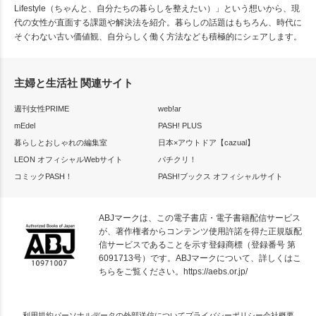
Lifestyle（ちゃんと、自分たちの暮らしを整えたい）」という想いから、現
代の女性が直面する課題や解決法を紹介。暮らしの話題はもちろん、時代に
そぐわない古い価値観、自分らしく働く方法なども積極的にシェアします。
主婦と生活社 関連サイト
週刊女性PRIME
web!ar
mEdel
PASH! PLUS
暮らしとおしゃれの編集室
日本×アウトドア【cazual】
LEON オフィシャルWebサイト
パチクリ！
コミックPASH！
PASH!ブックス オフィシャルサイト
ABJマークは、この電子書店・電子書籍配信サービス
が、著作権者からコンテンツ使用許諾を得た正規版配
信サービスであることを示す登録商標（登録番号 第
6091713号）です。ABJマークについて、詳しくはこ
ちらをご覧ください。
https://aebs.or.jp/
利用規約
パーソナルデータの外部送信について
プライバシーポリシー
会社概要