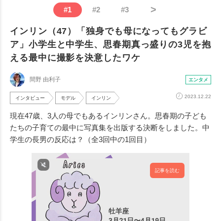
>
#
1
#
2
#
3
インリン（47）「独身でも母になってもグラビ
ア」小学生と中学生、思春期真っ盛りの3児を抱
える最中に撮影を決意したワケ
間野 由利子
エンタメ
2023.12.22
インタビュー
モデル
インリン
現在47歳、3人の母でもあるインリンさん。思春期の子ども
たちの子育ての最中に写真集を出版する決断をしました。中
学生の長男の反応は？（全3回中の1回目）
記事を読む