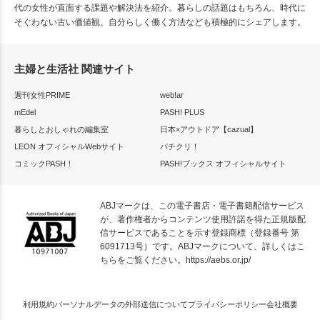
代の女性が直面する課題や解決法を紹介。暮らしの話題はもちろん、時代に
そぐわない古い価値観、自分らしく働く方法なども積極的にシェアします。
主婦と生活社 関連サイト
週刊女性PRIME
web!ar
mEdel
PASH! PLUS
暮らしとおしゃれの編集室
日本×アウトドア【cazual】
LEON オフィシャルWebサイト
パチクリ！
コミックPASH！
PASH!ブックス オフィシャルサイト
ABJマークは、この電子書店・電子書籍配信サービス
が、著作権者からコンテンツ使用許諾を得た正規版配
信サービスであることを示す登録商標（登録番号 第
6091713号）です。ABJマークについて、詳しくはこ
ちらをご覧ください。
https://aebs.or.jp/
利用規約
パーソナルデータの外部送信について
プライバシーポリシー
会社概要