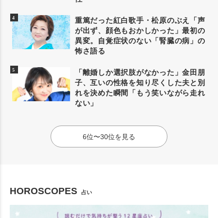
重篤だった紅白歌手・松原のぶえ「声
が出ず、顔色もおかしかった」最初の
異変。自覚症状のない「腎臓の病」の
怖さ語る
「離婚しか選択肢がなかった」金田朋
子、互いの性格を知り尽くした夫と別
れを決めた瞬間「もう笑いながら走れ
ない」
6位〜30位を見る
HOROSCOPES
占い