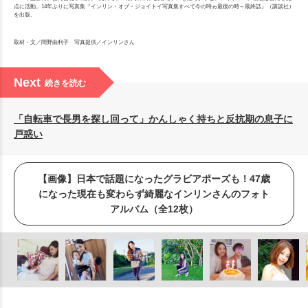
点に活動。14年ぶりに写真集『インリン・オブ・ジョイトイ写真集すべて今の時ゎ最後の時～最終話』（講談社）
を出版。
取材・文／間野由利子 写真提供／インリンさん
Next
続きを読む
「自転車で長男を探し回って」かんしゃく持ちと反抗期の息子に
戸惑い
【画像】日本で話題になったグラビアポーズも！47歳
になった現在も変わらず綺麗なインリンさんのフォト
アルバム（全12枚）