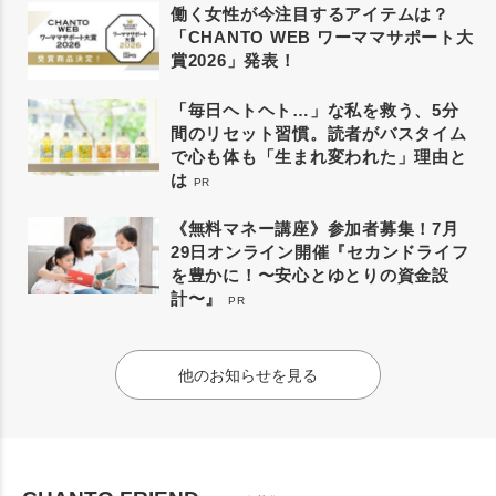
働く女性が今注目するアイテムは？
「CHANTO WEB ワーママサポート大
賞2026」発表！
「毎日ヘトヘト…」な私を救う、5分
間のリセット習慣。読者がバスタイム
で心も体も「生まれ変われた」理由と
は
PR
《無料マネー講座》参加者募集！7月
29日オンライン開催『セカンドライフ
を豊かに！〜安心とゆとりの資金設
計〜』
PR
他のお知らせを見る