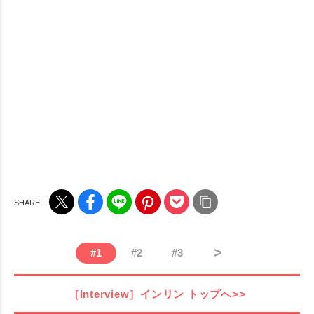
>
#
1
#
2
#
3
［Interview］インリン
トップへ>>