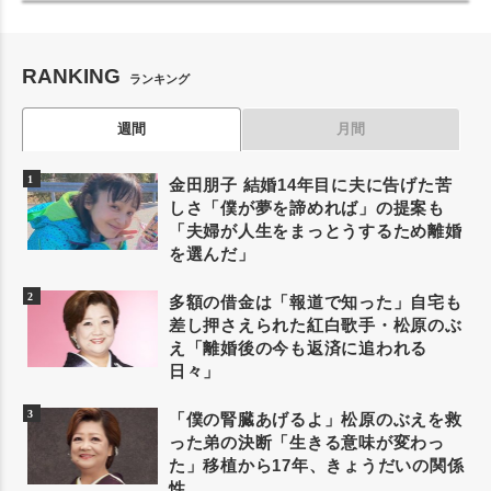
RANKING
ランキング
週間
月間
金田朋子 結婚14年目に夫に告げた苦
しさ「僕が夢を諦めれば」の提案も
「夫婦が人生をまっとうするため離婚
を選んだ」
多額の借金は「報道で知った」自宅も
差し押さえられた紅白歌手・松原のぶ
え「離婚後の今も返済に追われる
日々」
「僕の腎臓あげるよ」松原のぶえを救
った弟の決断「生きる意味が変わっ
た」移植から17年、きょうだいの関係
性