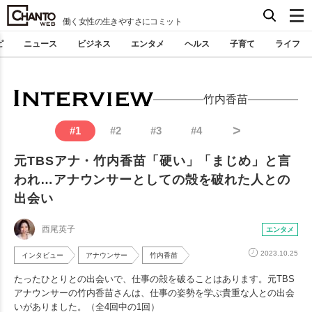
働く女性の生きやすさにコミット
ピ
ニュース
ビジネス
エンタメ
ヘルス
子育て
ライフ
竹内香苗
>
#
1
#
2
#
3
#
4
元TBSアナ・竹内香苗「硬い」「まじめ」と言
われ…アナウンサーとしての殻を破れた人との
出会い
西尾英子
エンタメ
2023.10.25
インタビュー
アナウンサー
竹内香苗
たったひとりとの出会いで、仕事の殻を破ることはあります。元TBS
アナウンサーの竹内香苗さんは、仕事の姿勢を学ぶ貴重な人との出会
いがありました。（全4回中の1回）