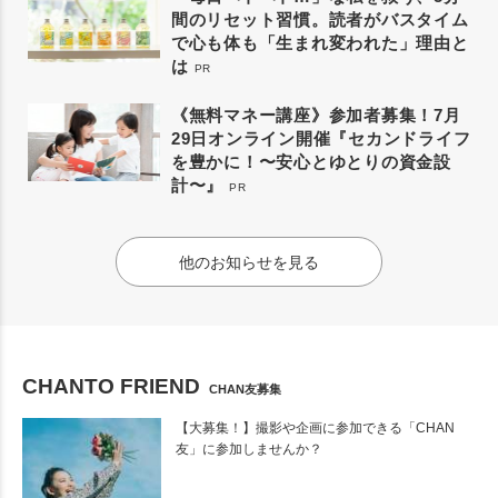
間のリセット習慣。読者がバスタイム
で心も体も「生まれ変われた」理由と
は
PR
《無料マネー講座》参加者募集！7月
29日オンライン開催『セカンドライフ
を豊かに！〜安心とゆとりの資金設
計〜』
PR
他のお知らせを見る
CHANTO FRIEND
CHAN友募集
【大募集！】撮影や企画に参加できる「CHAN
友」に参加しませんか？