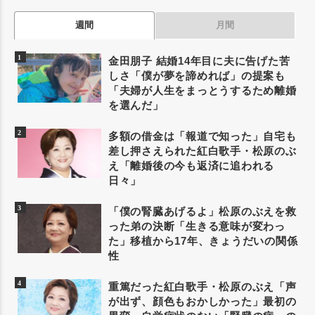
週間
月間
金田朋子 結婚14年目に夫に告げた苦
しさ「僕が夢を諦めれば」の提案も
「夫婦が人生をまっとうするため離婚
を選んだ」
多額の借金は「報道で知った」自宅も
差し押さえられた紅白歌手・松原のぶ
え「離婚後の今も返済に追われる
日々」
「僕の腎臓あげるよ」松原のぶえを救
った弟の決断「生きる意味が変わっ
た」移植から17年、きょうだいの関係
性
重篤だった紅白歌手・松原のぶえ「声
が出ず、顔色もおかしかった」最初の