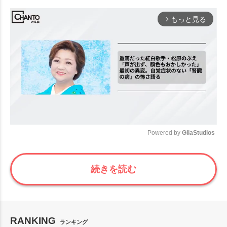
もっと見る
arrow_forward_ios
Powered by 
GliaStudios
Mute
続きを読む
RANKING
ランキング