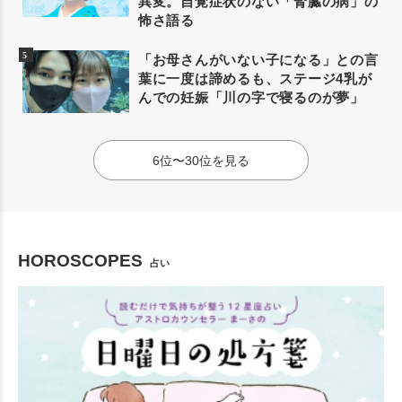
異変。自覚症状のない「腎臓の病」の
怖さ語る
「お母さんがいない子になる」との言
葉に一度は諦めるも、ステージ4乳が
んでの妊娠「川の字で寝るのが夢」
6位〜30位を見る
HOROSCOPES
占い