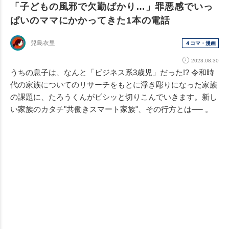
「子どもの風邪で欠勤ばかり…」罪悪感でいっ
ぱいのママにかかってきた1本の電話
兒島衣里
４コマ・漫画
2023.08.30
うちの息子は、なんと「ビジネス系3歳児」だった!? 令和時
代の家族についてのリサーチをもとに浮き彫りになった家族
の課題に、たろうくんがビシッと切りこんでいきます。新し
い家族のカタチ"共働きスマート家族"、その行方とは── 。