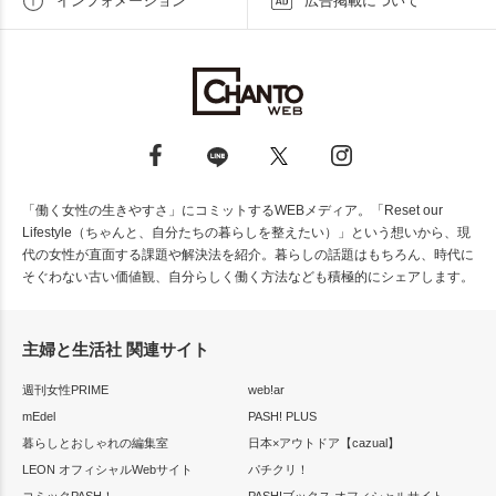
インフォメーション
広告掲載について
「働く女性の生きやすさ」にコミットするWEBメディア。「Reset our
Lifestyle（ちゃんと、自分たちの暮らしを整えたい）」という想いから、現
代の女性が直面する課題や解決法を紹介。暮らしの話題はもちろん、時代に
そぐわない古い価値観、自分らしく働く方法なども積極的にシェアします。
主婦と生活社 関連サイト
週刊女性PRIME
web!ar
mEdel
PASH! PLUS
暮らしとおしゃれの編集室
日本×アウトドア【cazual】
LEON オフィシャルWebサイト
パチクリ！