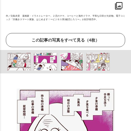
作／兒島衣里 漫画家・イラストレーター。２児のママ。コーヒーと海外ドラマ、平和な日常が大好物。電子コミ
ック『共働きスマート家族、はじめます！〜ビジネス系3歳児たろう〜』が好評発売中。
この記事の写真をすべて見る（4枚）