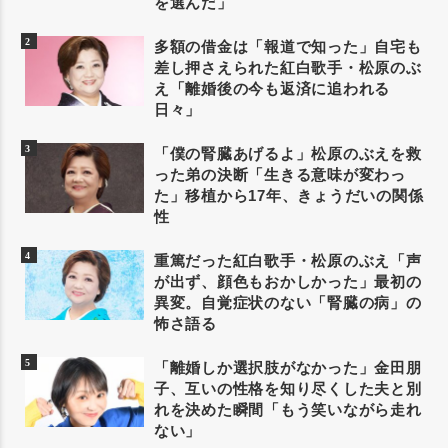
を選んだ」
多額の借金は「報道で知った」自宅も
差し押さえられた紅白歌手・松原のぶ
え「離婚後の今も返済に追われる
日々」
「僕の腎臓あげるよ」松原のぶえを救
った弟の決断「生きる意味が変わっ
た」移植から17年、きょうだいの関係
性
重篤だった紅白歌手・松原のぶえ「声
が出ず、顔色もおかしかった」最初の
異変。自覚症状のない「腎臓の病」の
怖さ語る
「離婚しか選択肢がなかった」金田朋
子、互いの性格を知り尽くした夫と別
れを決めた瞬間「もう笑いながら走れ
ない」