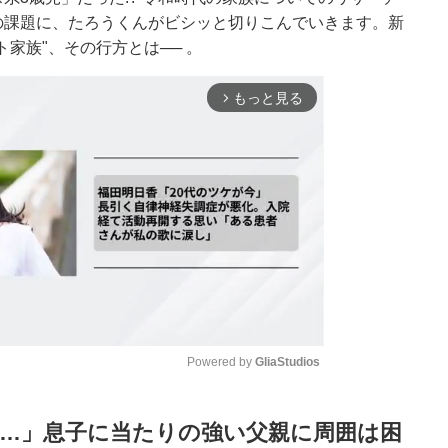
の課題に、たろうくんがビシッと切りこんでいきます。新
家族"、その行方とは── 。
もっと見る
arrow_forward_ios
Powered by 
GliaStudios
Mute
度…」息子に当たりの強い父親に周囲は困