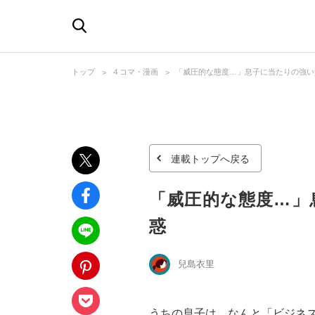
トップ
４コマ・漫画
「威圧的な態度…」息子に当たりの強い
連載トップへ戻る
「威圧的な態度…」
惑
兒島衣里
うちの息子は、なんと「ビジネス