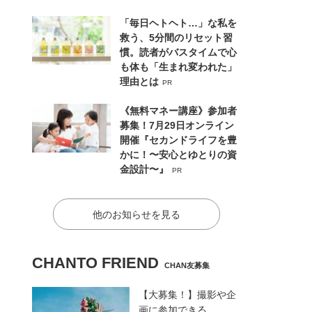
「毎日ヘトヘト…」な私を
救う、5分間のリセット習
慣。読者がバスタイムで心
も体も「生まれ変われた」
理由とは
PR
《無料マネー講座》参加者
募集！7月29日オンライン
開催『セカンドライフを豊
かに！〜安心とゆとりの資
金設計〜』
PR
他のお知らせを見る
CHANTO FRIEND
CHAN友募集
【大募集！】撮影や企
画に参加できる