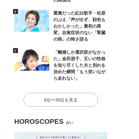
の関係性
重篤だった紅白歌手・松原
のぶえ「声が出ず、顔色も
おかしかった」最初の異
変。自覚症状のない「腎臓
の病」の怖さ語る
「離婚しか選択肢がなかっ
た」金田朋子、互いの性格
を知り尽くした夫と別れを
決めた瞬間「もう笑いなが
ら走れない」
6位〜30位を見る
HOROSCOPES
占い