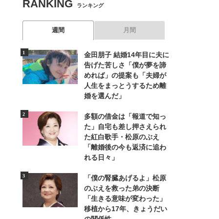
RANKING
ランキング
週間
月間
金田朋子 結婚14年目に夫に
告げた苦しさ「僕が夢を諦
めれば」の提案も「夫婦が
人生をまっとうするため離
婚を選んだ」
多額の借金は「報道で知っ
た」自宅も差し押さえられ
た紅白歌手・松原のぶえ
「離婚後の今も返済に追わ
れる日々」
「僕の腎臓あげるよ」松原
のぶえを救った弟の決断
「生きる意味が変わった」
移植から17年、きょうだい