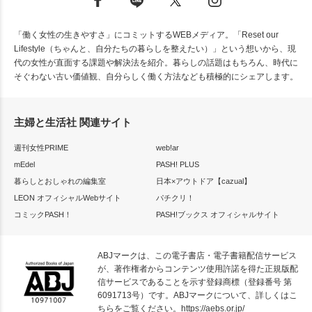
「働く女性の生きやすさ」にコミットするWEBメディア。「Reset our
Lifestyle（ちゃんと、自分たちの暮らしを整えたい）」という想いから、現
代の女性が直面する課題や解決法を紹介。暮らしの話題はもちろん、時代に
そぐわない古い価値観、自分らしく働く方法なども積極的にシェアします。
主婦と生活社 関連サイト
週刊女性PRIME
web!ar
mEdel
PASH! PLUS
暮らしとおしゃれの編集室
日本×アウトドア【cazual】
LEON オフィシャルWebサイト
パチクリ！
コミックPASH！
PASH!ブックス オフィシャルサイト
ABJマークは、この電子書店・電子書籍配信サービス
が、著作権者からコンテンツ使用許諾を得た正規版配
信サービスであることを示す登録商標（登録番号 第
6091713号）です。ABJマークについて、詳しくはこ
ちらをご覧ください。
https://aebs.or.jp/