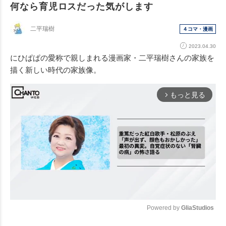
何なら育児ロスだった気がします
二平瑞樹
４コマ・漫画
2023.04.30
にひぱぱの愛称で親しまれる漫画家・二平瑞樹さんの家族を
描く新しい時代の家族像。
もっと見る
arrow_forward_ios
Powered by 
GliaStudios