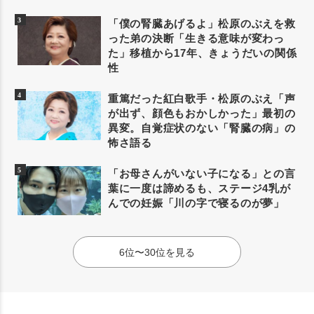
「僕の腎臓あげるよ」松原のぶえを救
った弟の決断「生きる意味が変わっ
た」移植から17年、きょうだいの関係
性
重篤だった紅白歌手・松原のぶえ「声
が出ず、顔色もおかしかった」最初の
異変。自覚症状のない「腎臓の病」の
怖さ語る
「お母さんがいない子になる」との言
葉に一度は諦めるも、ステージ4乳が
んでの妊娠「川の字で寝るのが夢」
6位〜30位を見る