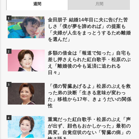
週間
月間
金田朋子 結婚14年目に夫に告げた苦
しさ「僕が夢を諦めれば」の提案も
「夫婦が人生をまっとうするため離婚
を選んだ」
多額の借金は「報道で知った」自宅も
差し押さえられた紅白歌手・松原のぶ
え「離婚後の今も返済に追われる
日々」
「僕の腎臓あげるよ」松原のぶえを救
った弟の決断「生きる意味が変わっ
た」移植から17年、きょうだいの関係
性
重篤だった紅白歌手・松原のぶえ「声
が出ず、顔色もおかしかった」最初の
異変。自覚症状のない「腎臓の病」の
怖さ語る