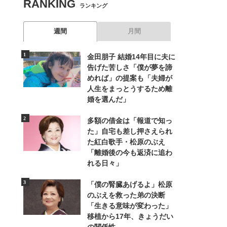
RANKING
ランキング
週間
月間
金田朋子 結婚14年目に夫に
告げた苦しさ「僕が夢を諦
めれば」の提案も「夫婦が
人生をまっとうするため離
婚を選んだ」
多額の借金は「報道で知っ
た」自宅も差し押さえられ
た紅白歌手・松原のぶえ
「離婚後の今も返済に追わ
れる日々」
「僕の腎臓あげるよ」松原
のぶえを救った弟の決断
「生きる意味が変わった」
移植から17年、きょうだい