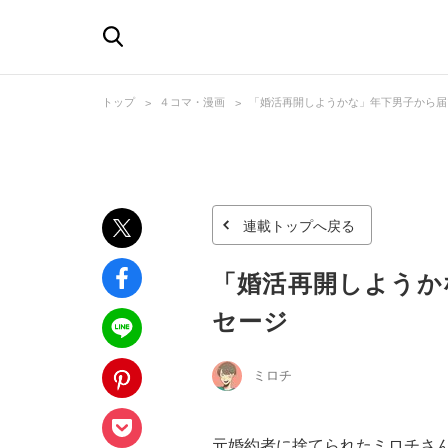
トップ
４コマ・漫画
「婚活再開しようかな」年下男子から届
連載トップへ戻る
「婚活再開しようか
セージ
ミロチ
元婚約者に捨てられたミロチさ