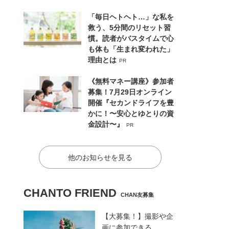
「毎日ヘトヘト…」な私を
救う、5分間のリセット習
慣。読者がバスタイムで心
も体も「生まれ変われた」
理由とは
PR
《無料マネー講座》参加者
募集！7月29日オンライン
開催『セカンドライフを豊
かに！〜安心とゆとりの資
金設計〜』
PR
他のお知らせを見る
CHANTO FRIEND
CHAN友募集
【大募集！】撮影や企
画に参加できる