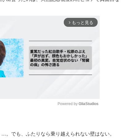
もっと見る
arrow_forward_ios
Powered by 
GliaStudios
Mute
り…。でも、ふたりなら乗り越えられない壁はない。