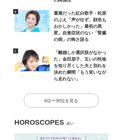
の関係性
重篤だった紅白歌手・松原
のぶえ「声が出ず、顔色も
おかしかった」最初の異
変。自覚症状のない「腎臓
の病」の怖さ語る
「離婚しか選択肢がなかっ
た」金田朋子、互いの性格
を知り尽くした夫と別れを
決めた瞬間「もう笑いなが
ら走れない」
6位〜30位を見る
HOROSCOPES
占い