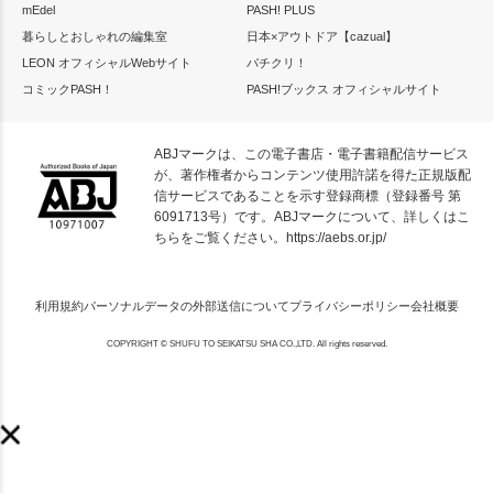
mEdel
PASH! PLUS
暮らしとおしゃれの編集室
日本×アウトドア【cazual】
LEON オフィシャルWebサイト
パチクリ！
コミックPASH！
PASH!ブックス オフィシャルサイト
ABJマークは、この電子書店・電子書籍配信サービス
が、著作権者からコンテンツ使用許諾を得た正規版配
信サービスであることを示す登録商標（登録番号 第
6091713号）です。ABJマークについて、詳しくはこ
ちらをご覧ください。
https://aebs.or.jp/
利用規約
パーソナルデータの外部送信について
プライバシーポリシー
会社概要
COPYRIGHT © SHUFU TO SEIKATSU SHA CO.,LTD. All rights reserved.