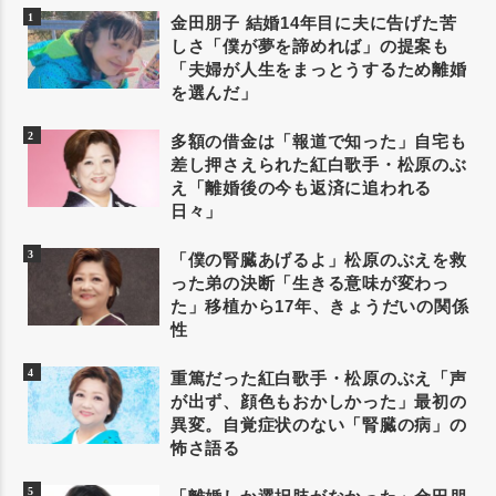
金田朋子 結婚14年目に夫に告げた苦
しさ「僕が夢を諦めれば」の提案も
「夫婦が人生をまっとうするため離婚
を選んだ」
多額の借金は「報道で知った」自宅も
差し押さえられた紅白歌手・松原のぶ
え「離婚後の今も返済に追われる
日々」
「僕の腎臓あげるよ」松原のぶえを救
った弟の決断「生きる意味が変わっ
た」移植から17年、きょうだいの関係
性
重篤だった紅白歌手・松原のぶえ「声
が出ず、顔色もおかしかった」最初の
異変。自覚症状のない「腎臓の病」の
怖さ語る