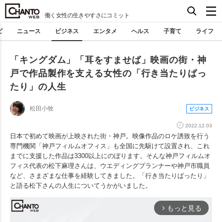
働く女性の生きやすさにコミット
ピ
ニュース
ビジネス
エンタメ
ヘルス
子育て
ライフ
「キングダム」「耳をすませば」映画の街・神
戸で作品製作を支える女性の「行き当たりばっ
たり」の人生
松田小牧
ビジネス
2022.12.03
日本で初めて映画が上映された街・神戸。映像作品のロケ誘致を行う
専門機関「神戸フィルムオフィス」も全国に先駆けて設置され、これ
までに支援した作品は3300以上にのぼります。そんな神戸フィルムオ
フィス代表の松下麻理さんは、ウエディングプランナーや神戸市職員
など、さまざまな仕事を経験してきました。「行き当たりばったり」
と語る松下さんの人生についてうかがいました。
もっと見る
arrow_forward_ios