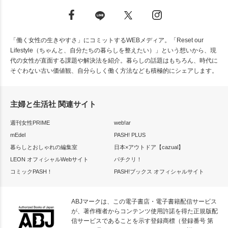
「働く女性の生きやすさ」にコミットするWEBメディア。「Reset our
Lifestyle（ちゃんと、自分たちの暮らしを整えたい）」という想いから、現
代の女性が直面する課題や解決法を紹介。暮らしの話題はもちろん、時代に
そぐわない古い価値観、自分らしく働く方法なども積極的にシェアします。
主婦と生活社 関連サイト
週刊女性PRIME
web!ar
mEdel
PASH! PLUS
暮らしとおしゃれの編集室
日本×アウトドア【cazual】
LEON オフィシャルWebサイト
パチクリ！
コミックPASH！
PASH!ブックス オフィシャルサイト
ABJマークは、この電子書店・電子書籍配信サービス
が、著作権者からコンテンツ使用許諾を得た正規版配
信サービスであることを示す登録商標（登録番号 第