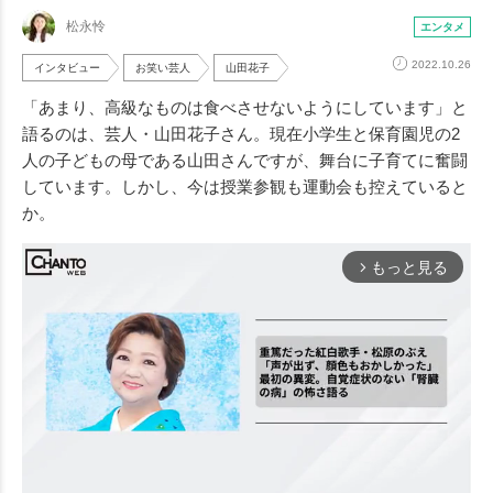
松永怜
エンタメ
2022.10.26
インタビュー
お笑い芸人
山田花子
「あまり、高級なものは食べさせないようにしています」と
語るのは、芸人・山田花子さん。現在小学生と保育園児の2
人の子どもの母である山田さんですが、舞台に子育てに奮闘
しています。しかし、今は授業参観も運動会も控えていると
か。
もっと見る
arrow_forward_ios