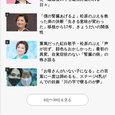
日々」
「僕の腎臓あげるよ」松原のぶえを救
った弟の決断「生きる意味が変わっ
た」移植から17年、きょうだいの関係
性
重篤だった紅白歌手・松原のぶえ「声
が出ず、顔色もおかしかった」最初の
異変。自覚症状のない「腎臓の病」の
怖さ語る
「お母さんがいない子になる」との言
葉に一度は諦めるも、ステージ4乳が
んでの妊娠「川の字で寝るのが夢」
6位〜30位を見る