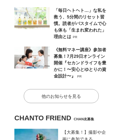
「毎日ヘトヘト…」な私を
救う、5分間のリセット習
慣。読者がバスタイムで心
も体も「生まれ変われた」
理由とは
PR
《無料マネー講座》参加者
募集！7月29日オンライン
開催『セカンドライフを豊
かに！〜安心とゆとりの資
金設計〜』
PR
他のお知らせを見る
CHANTO FRIEND
CHAN友募集
【大募集！】撮影や企
画に参加できる