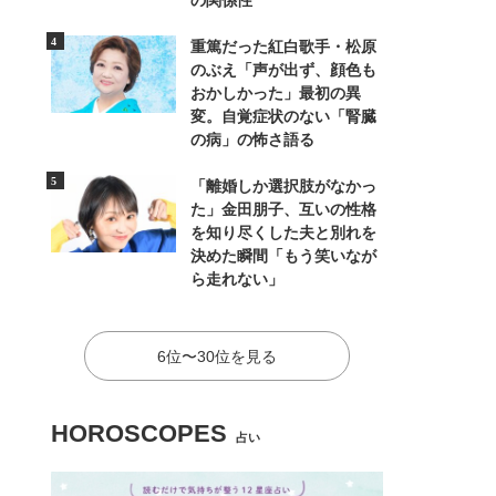
の関係性
重篤だった紅白歌手・松原
のぶえ「声が出ず、顔色も
おかしかった」最初の異
変。自覚症状のない「腎臓
の病」の怖さ語る
「離婚しか選択肢がなかっ
た」金田朋子、互いの性格
を知り尽くした夫と別れを
決めた瞬間「もう笑いなが
ら走れない」
6位〜30位を見る
HOROSCOPES
占い