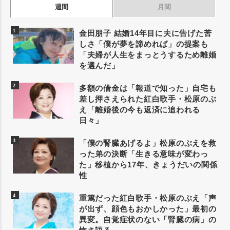
週間
月間
金田朋子 結婚14年目に夫に告げた苦
しさ「僕が夢を諦めれば」の提案も
「夫婦が人生をまっとうするため離婚
を選んだ」
多額の借金は「報道で知った」自宅も
差し押さえられた紅白歌手・松原のぶ
え「離婚後の今も返済に追われる
日々」
「僕の腎臓あげるよ」松原のぶえを救
った弟の決断「生きる意味が変わっ
た」移植から17年、きょうだいの関係
性
重篤だった紅白歌手・松原のぶえ「声
が出ず、顔色もおかしかった」最初の
異変。自覚症状のない「腎臓の病」の