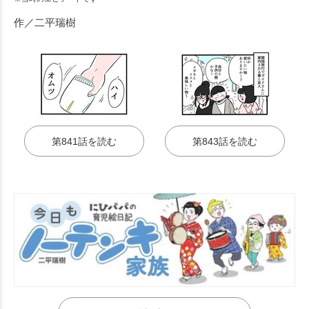
作／二平瑞樹
第841話を読む
第843話を読む