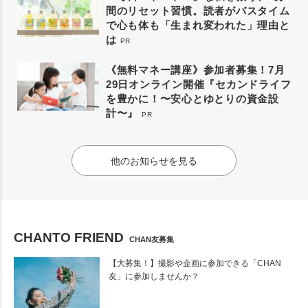
間のリセット習慣。読者がバスタイム
で心も体も「生まれ変われた」理由と
は
PR
《無料マネー講座》参加者募集！7月
29日オンライン開催『セカンドライフ
を豊かに！〜安心とゆとりの資金設
計〜』
PR
他のお知らせを見る
CHANTO FRIEND
CHAN友募集
【大募集！】撮影や企画に参加できる「CHAN
友」に参加しませんか？