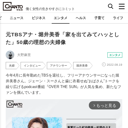
働く女性の生きやすさにコミット
ピ
ニュース
ビジネス
エンタメ
ヘルス
子育て
ライフ
元TBSアナ・堀井美香「家を出てみてハッとし
た」50歳の理想の夫婦像
大野麻里
エンタメ
2022.08.19
夫婦
インタビュー
アナウンサー
堀井美香
今年4月に長年勤めたTBSを退社し、フリーアナウンサーになった堀
井美香さん。ジェーン・スーさんと歯に衣着せぬ“おばさん”トークを
繰り広げるpodcast番組『OVER THE SUN』が人気を集め、新たなフ
ァンを掴んでいます。
もっと見る
arrow_forward_ios