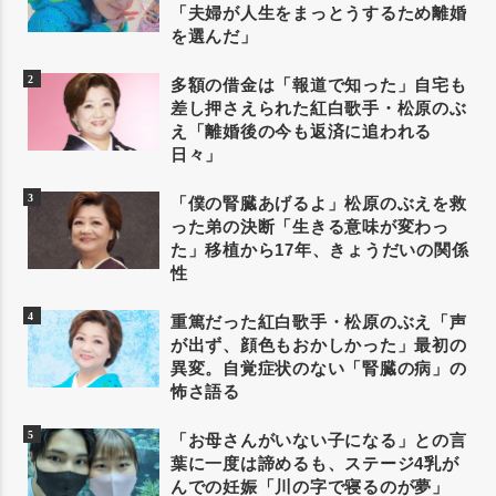
「夫婦が人生をまっとうするため離婚
を選んだ」
多額の借金は「報道で知った」自宅も
差し押さえられた紅白歌手・松原のぶ
え「離婚後の今も返済に追われる
日々」
「僕の腎臓あげるよ」松原のぶえを救
った弟の決断「生きる意味が変わっ
た」移植から17年、きょうだいの関係
性
重篤だった紅白歌手・松原のぶえ「声
が出ず、顔色もおかしかった」最初の
異変。自覚症状のない「腎臓の病」の
怖さ語る
「お母さんがいない子になる」との言
葉に一度は諦めるも、ステージ4乳が
んでの妊娠「川の字で寝るのが夢」