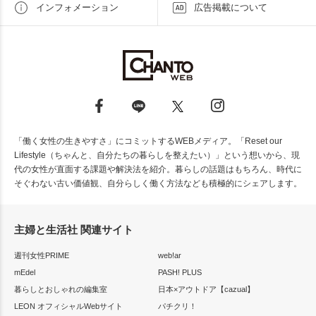
インフォメーション
広告掲載について
「働く女性の生きやすさ」にコミットするWEBメディア。「Reset our
Lifestyle（ちゃんと、自分たちの暮らしを整えたい）」という想いから、現
代の女性が直面する課題や解決法を紹介。暮らしの話題はもちろん、時代に
そぐわない古い価値観、自分らしく働く方法なども積極的にシェアします。
主婦と生活社 関連サイト
週刊女性PRIME
web!ar
mEdel
PASH! PLUS
暮らしとおしゃれの編集室
日本×アウトドア【cazual】
LEON オフィシャルWebサイト
パチクリ！