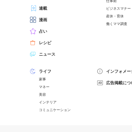
仕事術
連載
ビジネスマナー
産休・育休
漫画
働くママ調査
占い
レシピ
ニュース
ライフ
インフォメー
家事
広告掲載につ
マネー
美容
インテリア
コミュニケーション