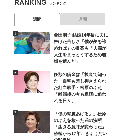
RANKING
ランキング
週間
月間
金田朋子 結婚14年目に夫に
告げた苦しさ「僕が夢を諦
めれば」の提案も「夫婦が
人生をまっとうするため離
婚を選んだ」
多額の借金は「報道で知っ
た」自宅も差し押さえられ
た紅白歌手・松原のぶえ
「離婚後の今も返済に追わ
れる日々」
「僕の腎臓あげるよ」松原
のぶえを救った弟の決断
「生きる意味が変わった」
移植から17年、きょうだい