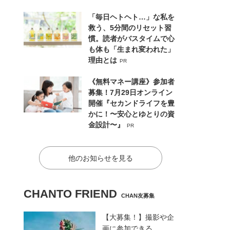
「毎日ヘトヘト…」な私を
救う、5分間のリセット習
慣。読者がバスタイムで心
も体も「生まれ変われた」
理由とは
PR
《無料マネー講座》参加者
募集！7月29日オンライン
開催『セカンドライフを豊
かに！〜安心とゆとりの資
金設計〜』
PR
他のお知らせを見る
CHANTO FRIEND
CHAN友募集
【大募集！】撮影や企
画に参加できる