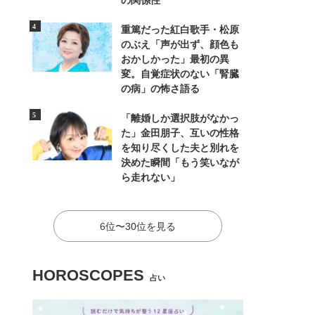
の関係性
重篤だった紅白歌手・松原
のぶえ「声が出ず、顔色も
おかしかった」最初の異
変。自覚症状のない「腎臓
の病」の怖さ語る
「離婚しか選択肢がなかっ
た」金田朋子、互いの性格
を知り尽くした夫と別れを
決めた瞬間「もう笑いなが
ら走れない」
6位〜30位を見る
HOROSCOPES
占い