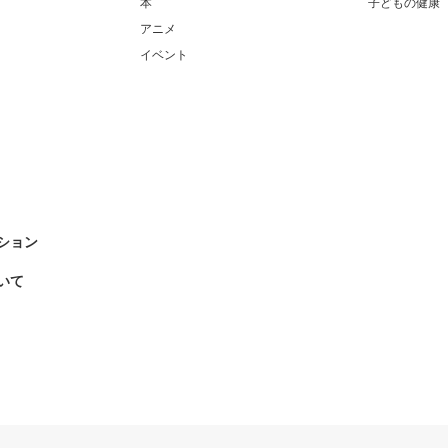
本
子どもの健康
アニメ
イベント
ション
いて