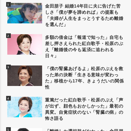
金田朋子 結婚14年目に夫に告げた苦
しさ「僕が夢を諦めれば」の提案も
「夫婦が人生をまっとうするため離婚
を選んだ」
多額の借金は「報道で知った」自宅も
差し押さえられた紅白歌手・松原のぶ
え「離婚後の今も返済に追われる
日々」
「僕の腎臓あげるよ」松原のぶえを救
った弟の決断「生きる意味が変わっ
た」移植から17年、きょうだいの関係
性
重篤だった紅白歌手・松原のぶえ「声
が出ず、顔色もおかしかった」最初の
異変。自覚症状のない「腎臓の病」の
怖さ語る