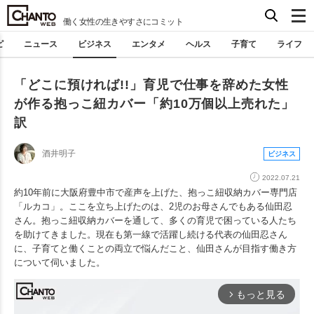
働く女性の生きやすさにコミット
ピ
ニュース
ビジネス
エンタメ
ヘルス
子育て
ライフ
「どこに預ければ!!」育児で仕事を辞めた女性
が作る抱っこ紐カバー「約10万個以上売れた」
訳
酒井明子
ビジネス
2022.07.21
約10年前に大阪府豊中市で産声を上げた、抱っこ紐収納カバー専門店
「ルカコ」。ここを立ち上げたのは、2児のお母さんでもある仙田忍
さん。抱っこ紐収納カバーを通して、多くの育児で困っている人たち
を助けてきました。現在も第一線で活躍し続ける代表の仙田忍さん
に、子育てと働くことの両立で悩んだこと、仙田さんが目指す働き方
について伺いました。
もっと見る
arrow_forward_ios