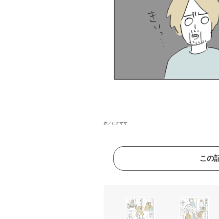
作／ヒグママ
この