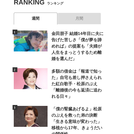
RANKING
ランキング
週間
月間
金田朋子 結婚14年目に夫に
告げた苦しさ「僕が夢を諦
めれば」の提案も「夫婦が
人生をまっとうするため離
婚を選んだ」
多額の借金は「報道で知っ
た」自宅も差し押さえられ
た紅白歌手・松原のぶえ
「離婚後の今も返済に追わ
れる日々」
「僕の腎臓あげるよ」松原
のぶえを救った弟の決断
「生きる意味が変わった」
移植から17年、きょうだい