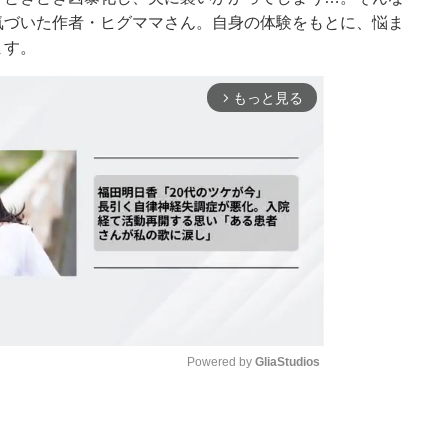
気づいた作者・ヒグママさん。自身の体験をもとに、悩ま
ます。
もっと見る
arrow_forward_ios
Powered by 
GliaStudios
Mute