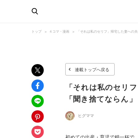
トップ
４コマ・漫画
「それは私のセリフ」帰宅した妻への夫
連載トップへ戻る
「それは私のセリフ
「聞き捨てならん」
ヒグママ
初めての出産・育児で精一杯で