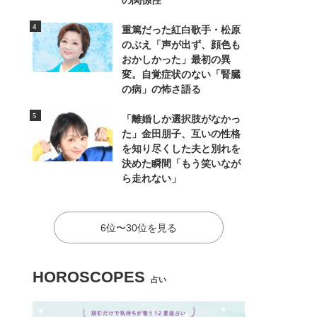
の関係性
重篤だった紅白歌手・松原
のぶえ「声が出ず、顔色も
おかしかった」最初の異
変。自覚症状のない「腎臓
の病」の怖さ語る
「離婚しか選択肢がなかっ
た」金田朋子、互いの性格
を知り尽くした夫と別れを
決めた瞬間「もう笑いなが
ら走れない」
6位〜30位を見る
HOROSCOPES
占い