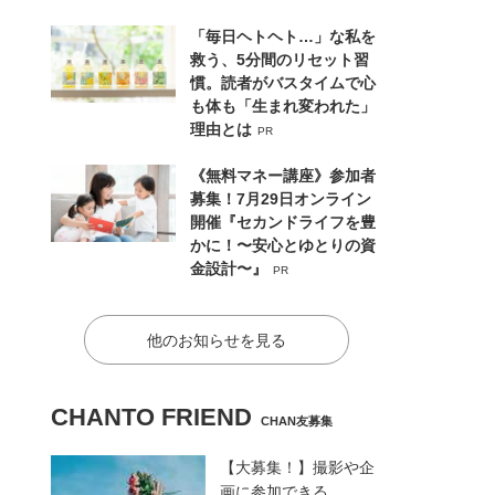
「毎日ヘトヘト…」な私を
救う、5分間のリセット習
慣。読者がバスタイムで心
も体も「生まれ変われた」
理由とは
PR
《無料マネー講座》参加者
募集！7月29日オンライン
開催『セカンドライフを豊
かに！〜安心とゆとりの資
金設計〜』
PR
他のお知らせを見る
CHANTO FRIEND
CHAN友募集
【大募集！】撮影や企
画に参加できる