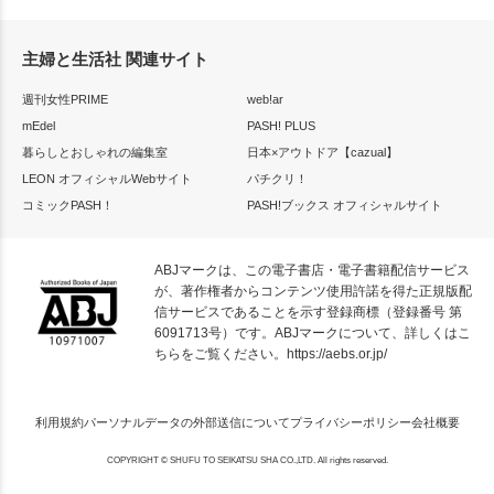
主婦と生活社 関連サイト
週刊女性PRIME
web!ar
mEdel
PASH! PLUS
暮らしとおしゃれの編集室
日本×アウトドア【cazual】
LEON オフィシャルWebサイト
パチクリ！
コミックPASH！
PASH!ブックス オフィシャルサイト
ABJマークは、この電子書店・電子書籍配信サービス
が、著作権者からコンテンツ使用許諾を得た正規版配
信サービスであることを示す登録商標（登録番号 第
6091713号）です。ABJマークについて、詳しくはこ
ちらをご覧ください。
https://aebs.or.jp/
利用規約
パーソナルデータの外部送信について
プライバシーポリシー
会社概要
COPYRIGHT © SHUFU TO SEIKATSU SHA CO.,LTD. All rights reserved.