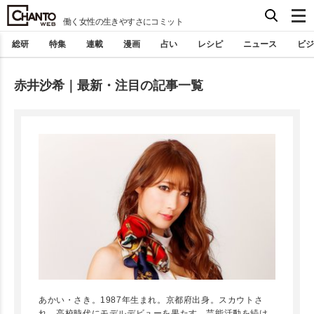
働く女性の生きやすさにコミット
総研
特集
連載
漫画
占い
レシピ
ニュース
ビジ
赤井沙希｜最新・注目の記事一覧
あかい・さき。1987年生まれ。京都府出身。スカウトさ
れ、高校時代にモデルデビューを果たす。芸能活動を続け