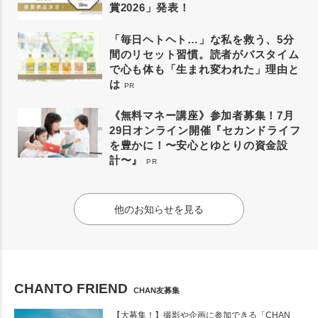
賞2026」発表！
「毎日ヘトヘト…」な私を救う、5分
間のリセット習慣。読者がバスタイム
で心も体も「生まれ変われた」理由と
は
PR
《無料マネー講座》参加者募集！7月
29日オンライン開催『セカンドライフ
を豊かに！〜安心とゆとりの資金設
計〜』
PR
他のお知らせを見る
CHANTO FRIEND
CHAN友募集
【大募集！】撮影や企画に参加できる「CHAN