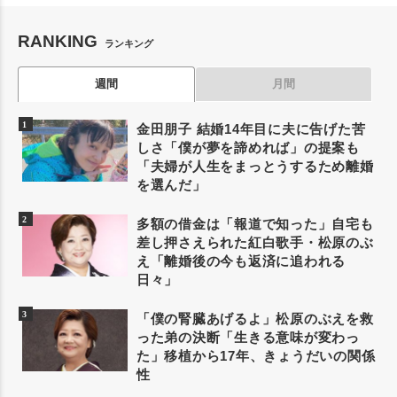
RANKING
ランキング
週間
月間
金田朋子 結婚14年目に夫に告げた苦
しさ「僕が夢を諦めれば」の提案も
「夫婦が人生をまっとうするため離婚
を選んだ」
多額の借金は「報道で知った」自宅も
差し押さえられた紅白歌手・松原のぶ
え「離婚後の今も返済に追われる
日々」
「僕の腎臓あげるよ」松原のぶえを救
った弟の決断「生きる意味が変わっ
た」移植から17年、きょうだいの関係
性