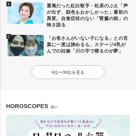
重篤だった紅白歌手・松原のぶえ「声
が出ず、顔色もおかしかった」最初の
異変。自覚症状のない「腎臓の病」の
怖さ語る
「お母さんがいない子になる」との言
葉に一度は諦めるも、ステージ4乳が
んでの妊娠「川の字で寝るのが夢」
6位〜30位を見る
HOROSCOPES
占い