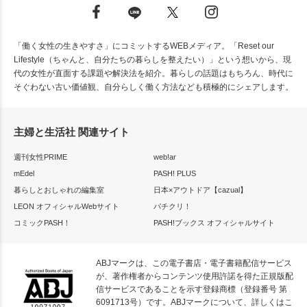
「働く女性の生きやすさ」にコミットするWEBメディア。「Reset our
Lifestyle（ちゃんと、自分たちの暮らしを整えたい）」という想いから、現
代の女性が直面する課題や解決法を紹介。暮らしの話題はもちろん、時代に
そぐわない古い価値観、自分らしく働く方法なども積極的にシェアします。
主婦と生活社 関連サイト
週刊女性PRIME
web!ar
mEdel
PASH! PLUS
暮らしとおしゃれの編集室
日本×アウトドア【cazual】
LEON オフィシャルWebサイト
パチクリ！
コミックPASH！
PASH!ブックス オフィシャルサイト
ABJマークは、この電子書店・電子書籍配信サービス
が、著作権者からコンテンツ使用許諾を得た正規版配
信サービスであることを示す登録商標（登録番号 第
6091713号）です。ABJマークについて、詳しくはこ