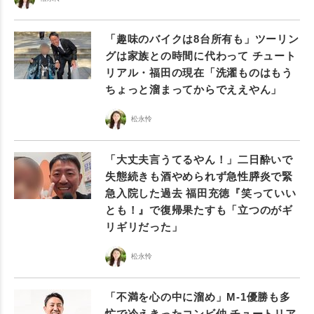
「趣味のバイクは8台所有も」ツーリン
グは家族との時間に代わって チュート
リアル・福田の現在「洗濯ものはもう
ちょっと溜まってからでええやん」
松永怜
「大丈夫言うてるやん！」二日酔いで
失態続きも酒やめられず急性膵炎で緊
急入院した過去 福田充徳『笑っていい
とも！』で復帰果たすも「立つのがギ
リギリだった」
松永怜
「不満を心の中に溜め」M-1優勝も多
忙で冷えきったコンビ仲 チュートリア