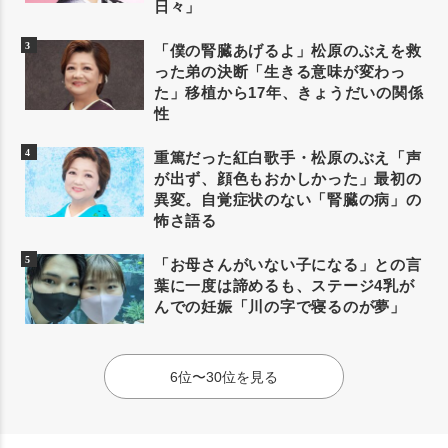
日々」
「僕の腎臓あげるよ」松原のぶえを救
った弟の決断「生きる意味が変わっ
た」移植から17年、きょうだいの関係
性
重篤だった紅白歌手・松原のぶえ「声
が出ず、顔色もおかしかった」最初の
異変。自覚症状のない「腎臓の病」の
怖さ語る
「お母さんがいない子になる」との言
葉に一度は諦めるも、ステージ4乳が
んでの妊娠「川の字で寝るのが夢」
6位〜30位を見る