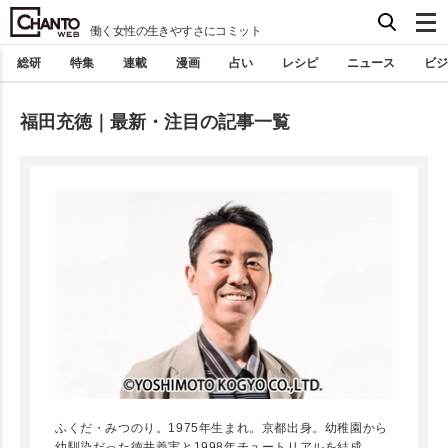
働く女性の生きやすさにコミット
総研
特集
連載
漫画
占い
レシピ
ニュース
ビジ
福田充徳｜最新・注目の記事一覧
ふくだ・みつのり。1975年生まれ。京都出身。幼稚園から
幼馴染だった徳井義実と1998年チュートリアルを結成。