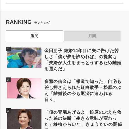
RANKING
ランキング
週間
月間
金田朋子 結婚14年目に夫に告げた苦
しさ「僕が夢を諦めれば」の提案も
「夫婦が人生をまっとうするため離婚
を選んだ」
多額の借金は「報道で知った」自宅も
差し押さえられた紅白歌手・松原のぶ
え「離婚後の今も返済に追われる
日々」
「僕の腎臓あげるよ」松原のぶえを救
った弟の決断「生きる意味が変わっ
た」移植から17年、きょうだいの関係