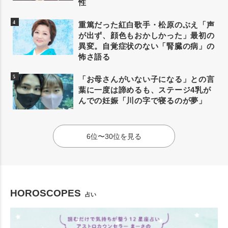
性
重篤だった紅白歌手・松原のぶえ「声
が出ず、顔色もおかしかった」最初の
異変。自覚症状のない「腎臓の病」の
怖さ語る
「お母さんがいない子になる」との言
葉に一度は諦めるも、ステージ4乳が
んでの妊娠「川の字で寝るのが夢」
6位〜30位を見る
HOROSCOPES
占い