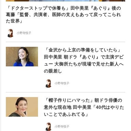
「ドクターストップで休養も」田中美里『あぐり』後の
葛藤「監督、共演者、医師の支えもあって戻ってこられ
た世界」
小野寺悦子
「金沢から上京の準備をしていたら」
田中美里 朝ドラ『あぐり』で主演デビ
ュー 大御所たちが現場で見せた新人へ
の眼差し
小野寺悦子
「帽子作りにハマった」朝ドラ俳優の
意外な現在地 田中美里「40代はやりた
いことであふれてる」
小野寺悦子