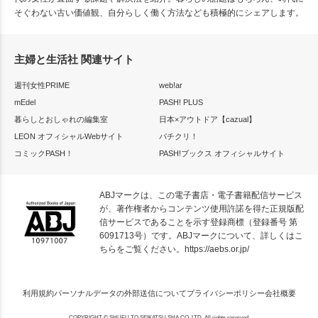
そぐわない古い価値観、自分らしく働く方法なども積極的にシェアします。
主婦と生活社 関連サイト
週刊女性PRIME
web!ar
mEdel
PASH! PLUS
暮らしとおしゃれの編集室
日本×アウトドア【cazual】
LEON オフィシャルWebサイト
パチクリ！
コミックPASH！
PASH!ブックス オフィシャルサイト
ABJマークは、この電子書店・電子書籍配信サービス
が、著作権者からコンテンツ使用許諾を得た正規版配
信サービスであることを示す登録商標（登録番号 第
6091713号）です。ABJマークについて、詳しくはこ
ちらをご覧ください。
https://aebs.or.jp/
利用規約
パーソナルデータの外部送信について
プライバシーポリシー
会社概要
COPYRIGHT © SHUFU TO SEIKATSU SHA CO.,LTD. All rights reserved.