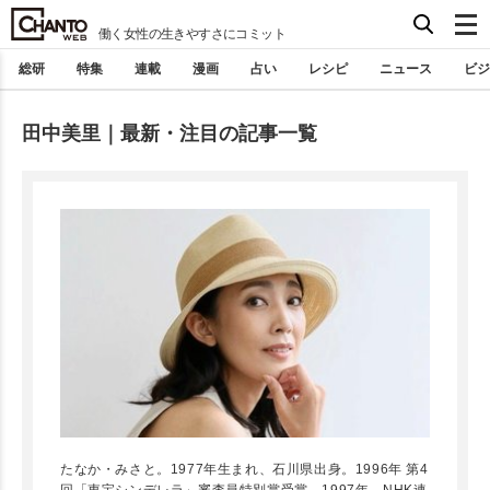
働く女性の生きやすさにコミット
総研
特集
連載
漫画
占い
レシピ
ニュース
ビジ
田中美里｜最新・注目の記事一覧
たなか・みさと。1977年生まれ、石川県出身。1996年 第4
回「東宝シンデレラ」審査員特別賞受賞。1997年、NHK連