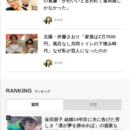
の葛藤「かわいいと言われて違和感し
かなかった」
松永怜
北陽・伊藤さおり「家賃は2万7000
円。風呂なし共同トイレの下積み時
代」なぜ私が芸人になったのか
松永怜
RANKING
ランキング
週間
月間
金田朋子 結婚14年目に夫に告げた苦
しさ「僕が夢を諦めれば」の提案も