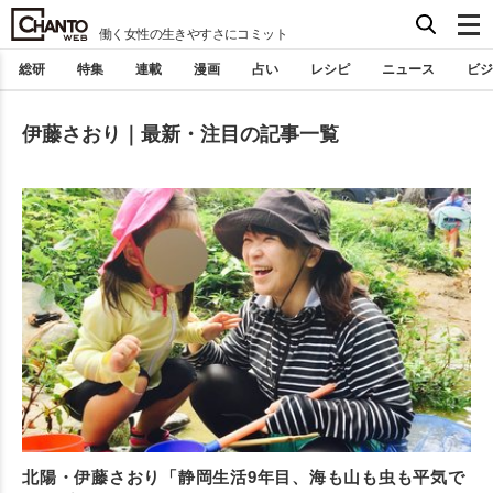
働く女性の生きやすさにコミット
総研
特集
連載
漫画
占い
レシピ
ニュース
ビジ
伊藤さおり｜最新・注目の記事一覧
北陽・伊藤さおり「静岡生活9年目、海も山も虫も平気で