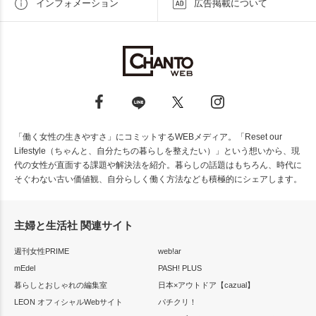
インフォメーション
広告掲載について
「働く女性の生きやすさ」にコミットするWEBメディア。「Reset our
Lifestyle（ちゃんと、自分たちの暮らしを整えたい）」という想いから、現
代の女性が直面する課題や解決法を紹介。暮らしの話題はもちろん、時代に
そぐわない古い価値観、自分らしく働く方法なども積極的にシェアします。
主婦と生活社 関連サイト
週刊女性PRIME
web!ar
mEdel
PASH! PLUS
暮らしとおしゃれの編集室
日本×アウトドア【cazual】
LEON オフィシャルWebサイト
パチクリ！