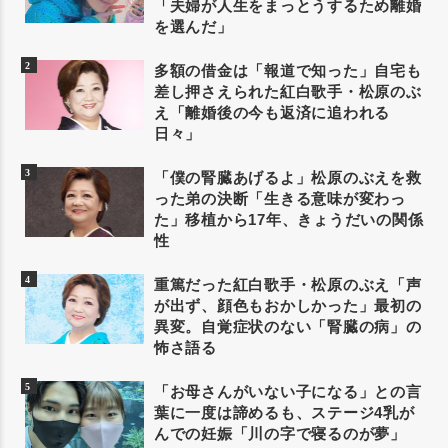
「夫婦が人生をまっとうするため離婚
を選んだ」
多額の借金は「報道で知った」自宅も
差し押さえられた紅白歌手・松原のぶ
え「離婚後の今も返済に追われる
日々」
「僕の腎臓あげるよ」松原のぶえを救
った弟の決断「生きる意味が変わっ
た」移植から17年、きょうだいの関係
性
重篤だった紅白歌手・松原のぶえ「声
が出ず、顔色もおかしかった」最初の
異変。自覚症状のない「腎臓の病」の
怖さ語る
「お母さんがいない子になる」との言
葉に一度は諦めるも、ステージ4乳が
んでの妊娠「川の字で寝るのが夢」