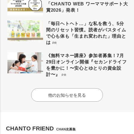
「CHANTO WEB ワーママサポート大
賞2026」発表！
「毎日ヘトヘト…」な私を救う、5分
間のリセット習慣。読者がバスタイム
で心も体も「生まれ変われた」理由と
は
PR
《無料マネー講座》参加者募集！7月
29日オンライン開催『セカンドライフ
を豊かに！〜安心とゆとりの資金設
計〜』
PR
他のお知らせを見る
CHANTO FRIEND
CHAN友募集