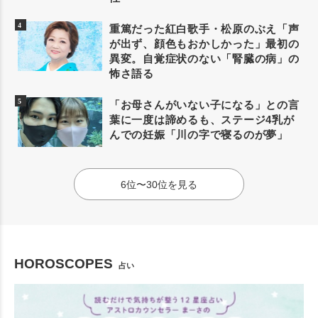
重篤だった紅白歌手・松原のぶえ「声
が出ず、顔色もおかしかった」最初の
異変。自覚症状のない「腎臓の病」の
怖さ語る
「お母さんがいない子になる」との言
葉に一度は諦めるも、ステージ4乳が
んでの妊娠「川の字で寝るのが夢」
6位〜30位を見る
HOROSCOPES
占い