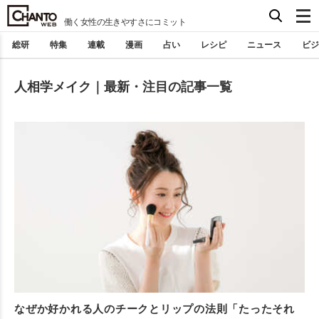
働く女性の生きやすさにコミット
総研
特集
連載
漫画
占い
レシピ
ニュース
ビジ
人相学メイク｜最新・注目の記事一覧
なぜか好かれる人のチークとリップの法則「たったそれ