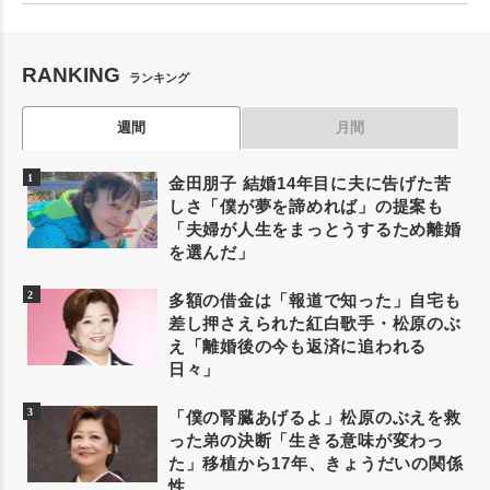
RANKING
ランキング
週間
月間
金田朋子 結婚14年目に夫に告げた苦
しさ「僕が夢を諦めれば」の提案も
「夫婦が人生をまっとうするため離婚
を選んだ」
多額の借金は「報道で知った」自宅も
差し押さえられた紅白歌手・松原のぶ
え「離婚後の今も返済に追われる
日々」
「僕の腎臓あげるよ」松原のぶえを救
った弟の決断「生きる意味が変わっ
た」移植から17年、きょうだいの関係
性