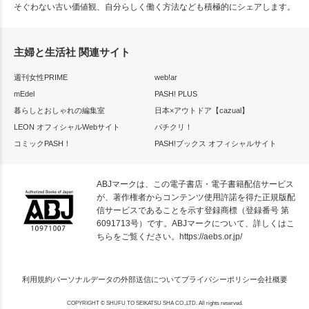
そぐわない古い価値観、自分らしく働く方法なども積極的にシェアします。
主婦と生活社 関連サイト
週刊女性PRIME
web!ar
mEdel
PASH! PLUS
暮らしとおしゃれの編集室
日本×アウトドア【cazual】
LEON オフィシャルWebサイト
パチクリ！
コミックPASH！
PASH!ブックス オフィシャルサイト
ABJマークは、この電子書店・電子書籍配信サービス
が、著作権者からコンテンツ使用許諾を得た正規版配
信サービスであることを示す登録商標（登録番号 第
6091713号）です。ABJマークについて、詳しくはこ
ちらをご覧ください。
https://aebs.or.jp/
利用規約
パーソナルデータの外部送信について
プライバシーポリシー
会社概要
COPYRIGHT © SHUFU TO SEIKATSU SHA CO.,LTD. All rights reserved.