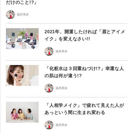
だけのこと!?」
福井美余
2021年、開運したければ「眉とアイメ
イク」を変えなさい!!
福井美余
「化粧水は３回重ねづけ!?」幸運な人
の肌は何が違う!?
福井美余
「人相学メイク」で疲れて見えた人が
あっという間に生まれ変わる
福井美余