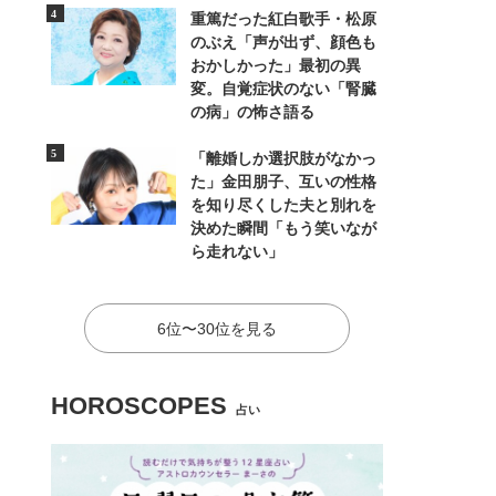
重篤だった紅白歌手・松原
のぶえ「声が出ず、顔色も
おかしかった」最初の異
変。自覚症状のない「腎臓
の病」の怖さ語る
「離婚しか選択肢がなかっ
た」金田朋子、互いの性格
を知り尽くした夫と別れを
決めた瞬間「もう笑いなが
ら走れない」
6位〜30位を見る
HOROSCOPES
占い