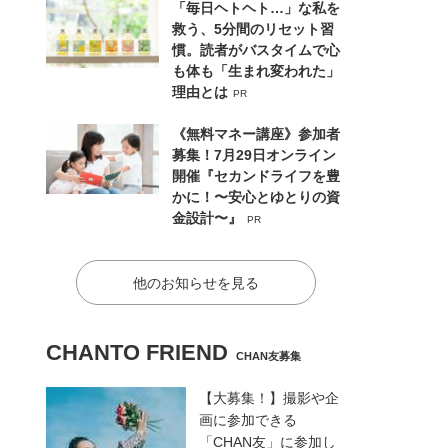
「毎日ヘトヘト…」な私を
救う、5分間のリセット習
慣。読者がバスタイムで心
も体も「生まれ変われた」
理由とは
PR
《無料マネー講座》参加者
募集！7月29日オンライン
開催『セカンドライフを豊
かに！〜安心とゆとりの資
金設計〜』
PR
他のお知らせを見る
CHANTO FRIEND
CHAN友募集
【大募集！】撮影や企
画に参加できる
「CHAN友」に参加し