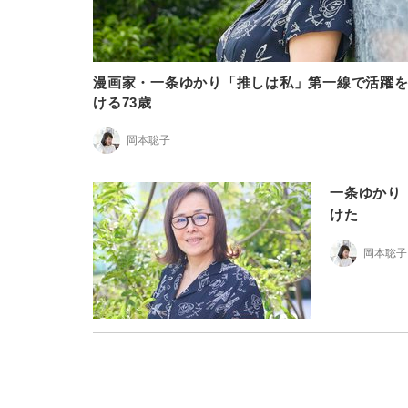
漫画家・一条ゆかり「推しは私」第一線で活躍
ける73歳
岡本聡子
一条ゆかり
けた
岡本聡子