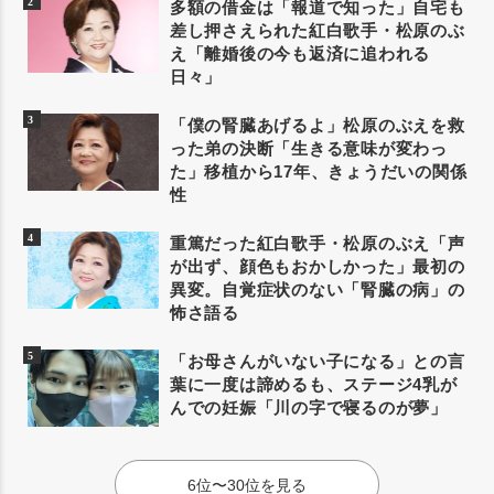
多額の借金は「報道で知った」自宅も
差し押さえられた紅白歌手・松原のぶ
え「離婚後の今も返済に追われる
日々」
「僕の腎臓あげるよ」松原のぶえを救
った弟の決断「生きる意味が変わっ
た」移植から17年、きょうだいの関係
性
重篤だった紅白歌手・松原のぶえ「声
が出ず、顔色もおかしかった」最初の
異変。自覚症状のない「腎臓の病」の
怖さ語る
「お母さんがいない子になる」との言
葉に一度は諦めるも、ステージ4乳が
んでの妊娠「川の字で寝るのが夢」
6位〜30位を見る