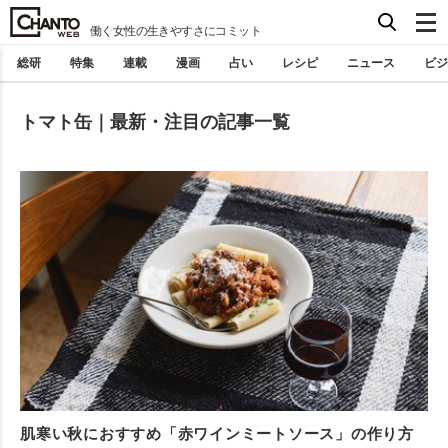
働く女性の生きやすさにコミット
総研
特集
連載
漫画
占い
レシピ
ニュース
ビジ
トマト缶｜最新・注目の記事一覧
肌寒い秋におすすめ「赤ワインミートソース」の作り方