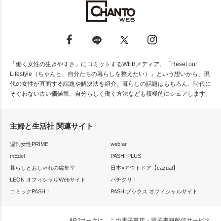
「働く女性の生きやすさ」にコミットするWEBメディア。「Reset our
Lifestyle（ちゃんと、自分たちの暮らしを整えたい）」という想いから、現
代の女性が直面する課題や解決法を紹介。暮らしの話題はもちろん、時代に
そぐわない古い価値観、自分らしく働く方法なども積極的にシェアします。
主婦と生活社 関連サイト
週刊女性PRIME
web!ar
mEdel
PASH! PLUS
暮らしとおしゃれの編集室
日本×アウトドア【cazual】
LEON オフィシャルWebサイト
パチクリ！
コミックPASH！
PASH!ブックス オフィシャルサイト
ABJマークは、この電子書店・電子書籍配信サービス