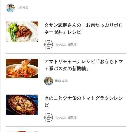
山田英季
タサン志麻さんの「お肉たっぷりボロ
ネーゼ丼」レシピ
ちゃんと 編集部
アマトリチャーナレシピ「おうちトマ
ト系パスタの新機軸」
田頭 志保
きのことツナ缶のトマトグラタンレシ
ピ
ちゃんと 編集部