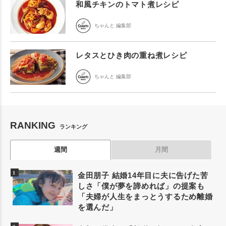
和風チキンのトマト煮レシピ
ちゃんと 編集部
レタスとひき肉の重ね煮レシピ
ちゃんと 編集部
RANKING
ランキング
週間
月間
金田朋子 結婚14年目に夫に告げた苦
しさ「僕が夢を諦めれば」の提案も
「夫婦が人生をまっとうするため離婚
を選んだ」