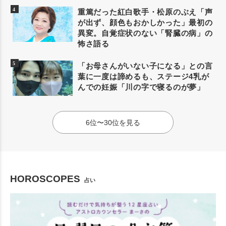
重篤だった紅白歌手・松原のぶえ「声
が出ず、顔色もおかしかった」最初の
異変。自覚症状のない「腎臓の病」の
怖さ語る
「お母さんがいない子になる」との言
葉に一度は諦めるも、ステージ4乳が
んでの妊娠「川の字で寝るのが夢」
6位〜30位を見る
HOROSCOPES
占い