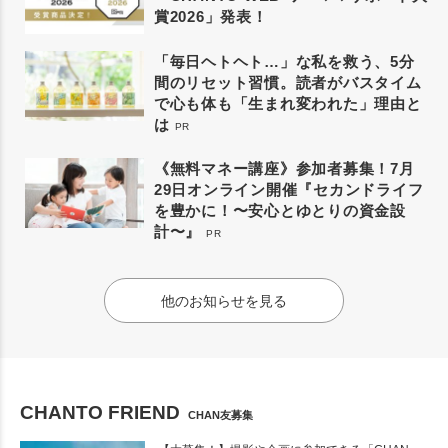
賞2026」発表！
「毎日ヘトヘト…」な私を救う、5分
間のリセット習慣。読者がバスタイム
で心も体も「生まれ変われた」理由と
は
PR
《無料マネー講座》参加者募集！7月
29日オンライン開催『セカンドライフ
を豊かに！〜安心とゆとりの資金設
計〜』
PR
他のお知らせを見る
CHANTO FRIEND
CHAN友募集