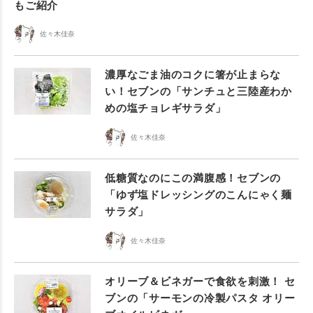
もご紹介
佐々木佳奈
濃厚なごま油のコクに箸が止まらな
い！セブンの「サンチュと三陸産わか
めの塩チョレギサラダ」
佐々木佳奈
低糖質なのにこの満腹感！セブンの
「ゆず塩ドレッシングのこんにゃく麺
サラダ」
佐々木佳奈
オリーブ＆ビネガーで食欲を刺激！ セ
ブンの「サーモンの冷製パスタ オリー