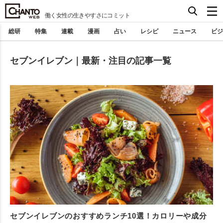
働く女性の生きやすさにコミット
総研
特集
連載
漫画
占い
レシピ
ニュース
ビジ
セブンイレブン｜最新・注目の記事一覧
セブンイレブンのおすすめランチ10選！カロリーや成分