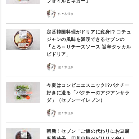
ブオイルビネガー」
佐々木佳奈
定番韓国料理がドリアに変身!? コチュ
ジャンの風味を満喫できるセブンの
「とろ～りチーズソース 旨辛タッカル
ビドリア」
佐々木佳奈
今夏はコンビニエスニック!?パクチー
好きに送る「パクチーのアジアンサラ
ダ」（セブンーイレブン）
佐々木佳奈
斬新！セブン「ご飯の代わりにお豆腐
麻婆茄子」四川山椒がピリリと辛い