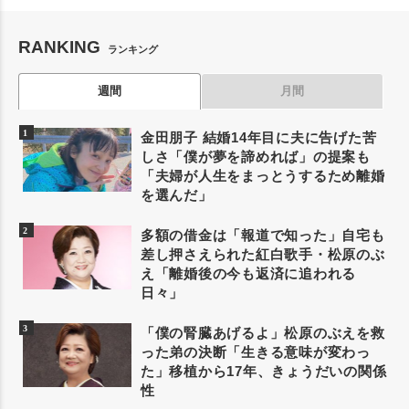
RANKING
ランキング
週間
月間
金田朋子 結婚14年目に夫に告げた苦
しさ「僕が夢を諦めれば」の提案も
「夫婦が人生をまっとうするため離婚
を選んだ」
多額の借金は「報道で知った」自宅も
差し押さえられた紅白歌手・松原のぶ
え「離婚後の今も返済に追われる
日々」
「僕の腎臓あげるよ」松原のぶえを救
った弟の決断「生きる意味が変わっ
た」移植から17年、きょうだいの関係
性