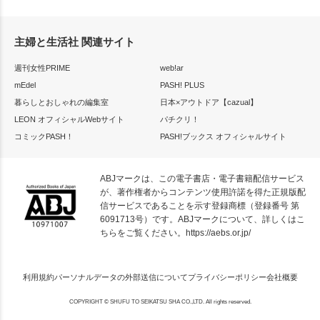
主婦と生活社 関連サイト
週刊女性PRIME
web!ar
mEdel
PASH! PLUS
暮らしとおしゃれの編集室
日本×アウトドア【cazual】
LEON オフィシャルWebサイト
パチクリ！
コミックPASH！
PASH!ブックス オフィシャルサイト
ABJマークは、この電子書店・電子書籍配信サービス
が、著作権者からコンテンツ使用許諾を得た正規版配
信サービスであることを示す登録商標（登録番号 第
6091713号）です。ABJマークについて、詳しくはこ
ちらをご覧ください。
https://aebs.or.jp/
利用規約
パーソナルデータの外部送信について
プライバシーポリシー
会社概要
COPYRIGHT © SHUFU TO SEIKATSU SHA CO.,LTD. All rights reserved.