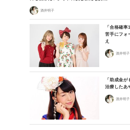
酒井明子
「合格確率
苦手にフォ
え
酒井明子
「助成金が
治療したあ
酒井明子