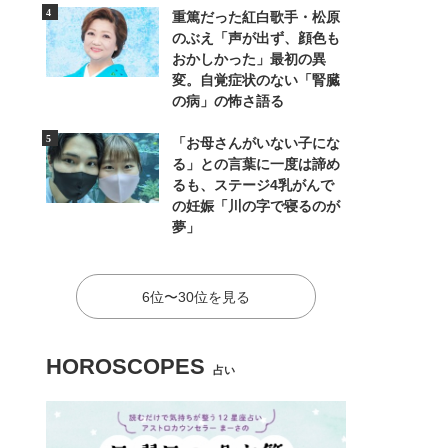
重篤だった紅白歌手・松原
のぶえ「声が出ず、顔色も
おかしかった」最初の異
変。自覚症状のない「腎臓
の病」の怖さ語る
「お母さんがいない子にな
る」との言葉に一度は諦め
るも、ステージ4乳がんで
の妊娠「川の字で寝るのが
夢」
6位〜30位を見る
HOROSCOPES
占い