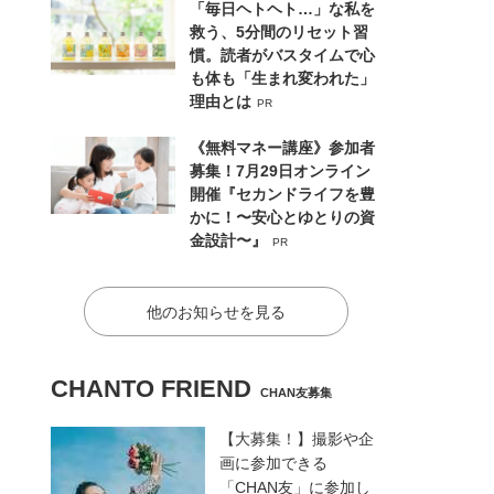
「毎日ヘトヘト…」な私を
救う、5分間のリセット習
慣。読者がバスタイムで心
も体も「生まれ変われた」
理由とは
PR
《無料マネー講座》参加者
募集！7月29日オンライン
開催『セカンドライフを豊
かに！〜安心とゆとりの資
金設計〜』
PR
他のお知らせを見る
CHANTO FRIEND
CHAN友募集
【大募集！】撮影や企
画に参加できる
「CHAN友」に参加し