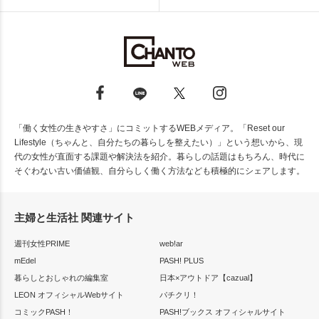
「働く女性の生きやすさ」にコミットするWEBメディア。「Reset our
Lifestyle（ちゃんと、自分たちの暮らしを整えたい）」という想いから、現
代の女性が直面する課題や解決法を紹介。暮らしの話題はもちろん、時代に
そぐわない古い価値観、自分らしく働く方法なども積極的にシェアします。
主婦と生活社 関連サイト
週刊女性PRIME
web!ar
mEdel
PASH! PLUS
暮らしとおしゃれの編集室
日本×アウトドア【cazual】
LEON オフィシャルWebサイト
パチクリ！
コミックPASH！
PASH!ブックス オフィシャルサイト