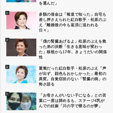
を選んだ」
多額の借金は「報道で知った」自宅も
差し押さえられた紅白歌手・松原のぶ
え「離婚後の今も返済に追われる
日々」
「僕の腎臓あげるよ」松原のぶえを救
った弟の決断「生きる意味が変わっ
た」移植から17年、きょうだいの関係
性
重篤だった紅白歌手・松原のぶえ「声
が出ず、顔色もおかしかった」最初の
異変。自覚症状のない「腎臓の病」の
怖さ語る
「お母さんがいない子になる」との言
葉に一度は諦めるも、ステージ4乳が
んでの妊娠「川の字で寝るのが夢」