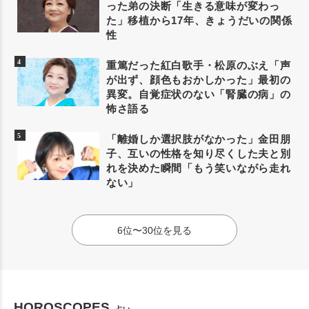
った弟の決断「生きる意味が変わっ
た」移植から17年、きょうだいの関係
性
重篤だった紅白歌手・松原のぶえ「声
が出ず、顔色もおかしかった」最初の
異変。自覚症状のない「腎臓の病」の
怖さ語る
「離婚しか選択肢がなかった」金田朋
子、互いの性格を知り尽くした夫と別
れを決めた瞬間「もう笑いながら走れ
ない」
6位〜30位を見る
HOROSCOPES