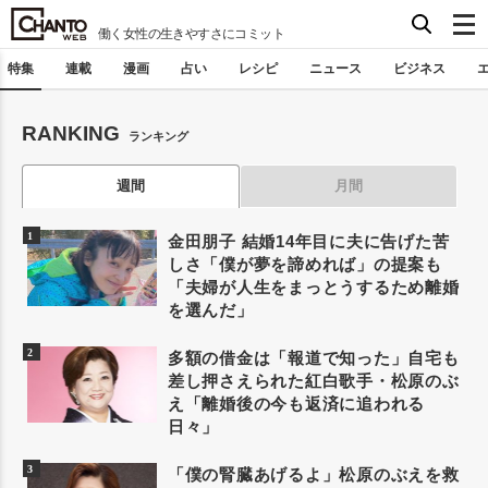
働く女性の生きやすさにコミット
特集
連載
漫画
占い
レシピ
ニュース
ビジネス
RANKING
ランキング
週間
月間
金田朋子 結婚14年目に夫に告げた苦
しさ「僕が夢を諦めれば」の提案も
「夫婦が人生をまっとうするため離婚
を選んだ」
多額の借金は「報道で知った」自宅も
差し押さえられた紅白歌手・松原のぶ
え「離婚後の今も返済に追われる
日々」
「僕の腎臓あげるよ」松原のぶえを救