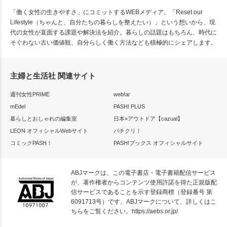
「働く女性の生きやすさ」にコミットするWEBメディア。「Reset our
Lifestyle（ちゃんと、自分たちの暮らしを整えたい）」という想いから、現
代の女性が直面する課題や解決法を紹介。暮らしの話題はもちろん、時代に
そぐわない古い価値観、自分らしく働く方法なども積極的にシェアします。
主婦と生活社 関連サイト
週刊女性PRIME
web!ar
mEdel
PASH! PLUS
暮らしとおしゃれの編集室
日本×アウトドア【cazual】
LEON オフィシャルWebサイト
パチクリ！
コミックPASH！
PASH!ブックス オフィシャルサイト
ABJマークは、この電子書店・電子書籍配信サービス
が、著作権者からコンテンツ使用許諾を得た正規版配
信サービスであることを示す登録商標（登録番号 第
6091713号）です。ABJマークについて、詳しくはこ
ちらをご覧ください。
https://aebs.or.jp/