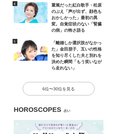
重篤だった紅白歌手・松原
のぶえ「声が出ず、顔色も
おかしかった」最初の異
変。自覚症状のない「腎臓
の病」の怖さ語る
「離婚しか選択肢がなかっ
た」金田朋子、互いの性格
を知り尽くした夫と別れを
決めた瞬間「もう笑いなが
ら走れない」
6位〜30位を見る
HOROSCOPES
占い