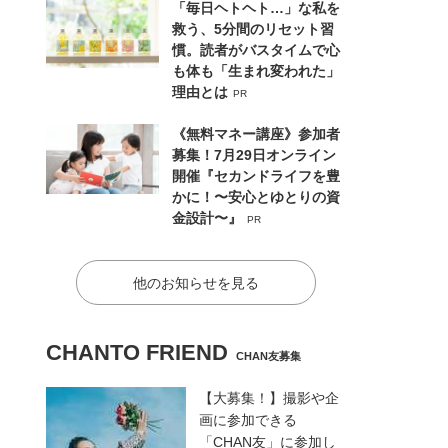
「毎日ヘトヘト…」な私を
救う、5分間のリセット習
慣。読者がバスタイムで心
も体も「生まれ変われた」
理由とは
PR
《無料マネー講座》参加者
募集！7月29日オンライン
開催『セカンドライフを豊
かに！〜安心とゆとりの資
金設計〜』
PR
他のお知らせを見る
CHANTO FRIEND
CHAN友募集
【大募集！】撮影や企
画に参加できる
「CHAN友」に参加し