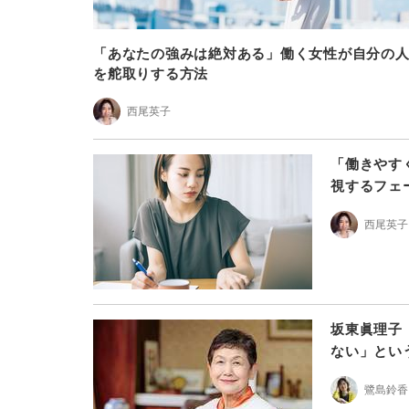
「あなたの強みは絶対ある」働く女性が自分の
を舵取りする方法
西尾英子
「働きやす
視するフェ
西尾英子
坂東眞理子
ない」とい
鷺島鈴香