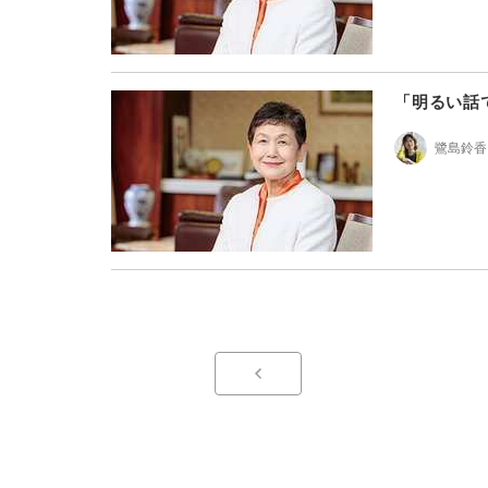
「明るい話
鷺島鈴香