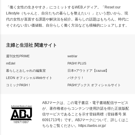
「働く女性の生きやすさ」にコミットするWEBメディア。「Reset our
Lifestyle（ちゃんと、自分たちの暮らしを整えたい）」という想いから、現
代の女性が直面する課題や解決法を紹介。暮らしの話題はもちろん、時代に
そぐわない古い価値観、自分らしく働く方法なども積極的にシェアします。
主婦と生活社 関連サイト
週刊女性PRIME
web!ar
mEdel
PASH! PLUS
暮らしとおしゃれの編集室
日本×アウトドア【cazual】
LEON オフィシャルWebサイト
パチクリ！
コミックPASH！
PASH!ブックス オフィシャルサイト
ABJマークは、この電子書店・電子書籍配信サービス
が、著作権者からコンテンツ使用許諾を得た正規版配
信サービスであることを示す登録商標（登録番号 第
6091713号）です。ABJマークについて、詳しくはこ
ちらをご覧ください。
https://aebs.or.jp/