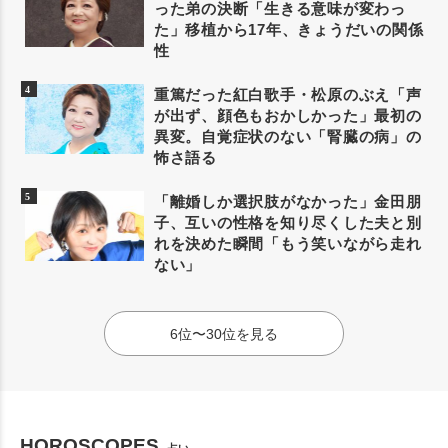
った弟の決断「生きる意味が変わっ
た」移植から17年、きょうだいの関係
性
重篤だった紅白歌手・松原のぶえ「声
が出ず、顔色もおかしかった」最初の
異変。自覚症状のない「腎臓の病」の
怖さ語る
「離婚しか選択肢がなかった」金田朋
子、互いの性格を知り尽くした夫と別
れを決めた瞬間「もう笑いながら走れ
ない」
6位〜30位を見る
HOROSCOPES