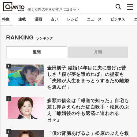
働く女性の生きやすさにコミット
特集
連載
漫画
占い
レシピ
ニュース
ビジネス
RANKING
ランキング
週間
月間
金田朋子 結婚14年目に夫に告げた苦
しさ「僕が夢を諦めれば」の提案も
「夫婦が人生をまっとうするため離婚
を選んだ」
多額の借金は「報道で知った」自宅も
差し押さえられた紅白歌手・松原のぶ
え「離婚後の今も返済に追われる
日々」
「僕の腎臓あげるよ」松原のぶえを救