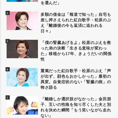
を選んだ」
多額の借金は「報道で知った」自宅も
差し押さえられた紅白歌手・松原のぶ
え「離婚後の今も返済に追われる
日々」
「僕の腎臓あげるよ」松原のぶえを救
った弟の決断「生きる意味が変わっ
た」移植から17年、きょうだいの関係
性
重篤だった紅白歌手・松原のぶえ「声
が出ず、顔色もおかしかった」最初の
異変。自覚症状のない「腎臓の病」の
怖さ語る
「離婚しか選択肢がなかった」金田朋
子、互いの性格を知り尽くした夫と別
れを決めた瞬間「もう笑いながら走れ
ない」