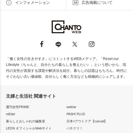
インフォメーション
広告掲載について
「働く女性の生きやすさ」にコミットするWEBメディア。「Reset our
Lifestyle（ちゃんと、自分たちの暮らしを整えたい）」という想いから、現
代の女性が直面する課題や解決法を紹介。暮らしの話題はもちろん、時代に
そぐわない古い価値観、自分らしく働く方法なども積極的にシェアします。
主婦と生活社 関連サイト
週刊女性PRIME
web!ar
mEdel
PASH! PLUS
暮らしとおしゃれの編集室
日本×アウトドア【cazual】
LEON オフィシャルWebサイト
パチクリ！