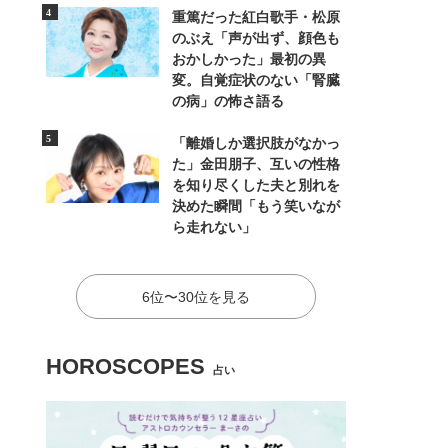
重篤だった紅白歌手・松原
のぶえ「声が出ず、顔色も
おかしかった」最初の異
変。自覚症状のない「腎臓
の病」の怖さ語る
「離婚しか選択肢がなかっ
た」金田朋子、互いの性格
を知り尽くした夫と別れを
決めた瞬間「もう笑いなが
ら走れない」
6位〜30位を見る
HOROSCOPES
占い