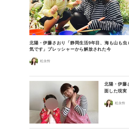
北陽・伊藤さおり「静岡生活9年目、海も山も虫
気です」プレッシャーから解放された今
松永怜
北陽・伊藤
面した現実
松永怜