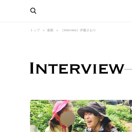
トップ
連載
［Interview］伊藤さおり