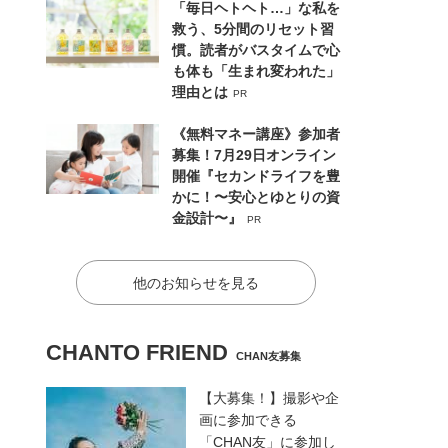
「毎日ヘトヘト…」な私を
救う、5分間のリセット習
慣。読者がバスタイムで心
も体も「生まれ変われた」
理由とは
PR
《無料マネー講座》参加者
募集！7月29日オンライン
開催『セカンドライフを豊
かに！〜安心とゆとりの資
金設計〜』
PR
他のお知らせを見る
CHANTO FRIEND
CHAN友募集
【大募集！】撮影や企
画に参加できる
「CHAN友」に参加し