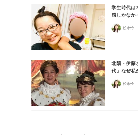
学生時代は
感しかなか
松永怜
北陽・伊藤
代」なぜ私
松永怜