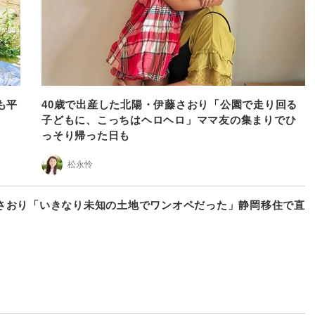
も平
40歳で出産した北陽・伊藤さおり「公園で走り回る
子どもに、こっちはヘロヘロ」ママ友の集まりでひ
っそり帰った日も
松永怜
さおり「いきなり未知の土地でワンオペだった」静岡移住で直