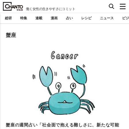
働く女性の生きやすさにコミット
総研
特集
連載
漫画
占い
レシピ
ニュース
ビジ
蟹座
蟹座の週間占い「社会面で抱える難しさに、新たな可能