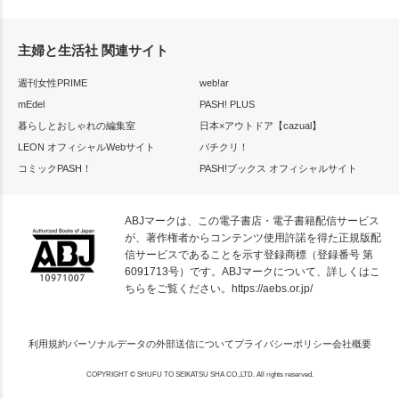
主婦と生活社 関連サイト
週刊女性PRIME
web!ar
mEdel
PASH! PLUS
暮らしとおしゃれの編集室
日本×アウトドア【cazual】
LEON オフィシャルWebサイト
パチクリ！
コミックPASH！
PASH!ブックス オフィシャルサイト
ABJマークは、この電子書店・電子書籍配信サービス
が、著作権者からコンテンツ使用許諾を得た正規版配
信サービスであることを示す登録商標（登録番号 第
6091713号）です。ABJマークについて、詳しくはこ
ちらをご覧ください。
https://aebs.or.jp/
利用規約
パーソナルデータの外部送信について
プライバシーポリシー
会社概要
COPYRIGHT © SHUFU TO SEIKATSU SHA CO.,LTD. All rights reserved.