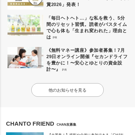
賞2026」発表！
「毎日ヘトヘト…」な私を救う、5分
間のリセット習慣。読者がバスタイム
で心も体も「生まれ変われた」理由と
は
PR
《無料マネー講座》参加者募集！7月
29日オンライン開催『セカンドライフ
を豊かに！〜安心とゆとりの資金設
計〜』
PR
他のお知らせを見る
CHANTO FRIEND
CHAN友募集
【大募集！】撮影や企画に参加できる「CHAN