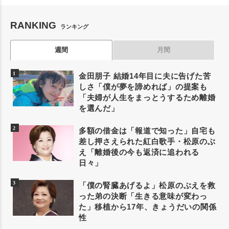
RANKING
ランキング
週間
月間
金田朋子 結婚14年目に夫に告げた苦
しさ「僕が夢を諦めれば」の提案も
「夫婦が人生をまっとうするため離婚
を選んだ」
多額の借金は「報道で知った」自宅も
差し押さえられた紅白歌手・松原のぶ
え「離婚後の今も返済に追われる
日々」
「僕の腎臓あげるよ」松原のぶえを救
った弟の決断「生きる意味が変わっ
た」移植から17年、きょうだいの関係
性