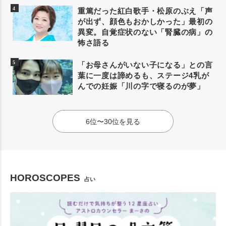
重篤だった紅白歌手・松原のぶえ「声
が出ず、顔色もおかしかった」最初の
異変。自覚症状のない「腎臓の病」の
怖さ語る
「お母さんがいない子になる」との言
葉に一度は諦めるも、ステージ4乳が
んでの妊娠「川の字で寝るのが夢」
6位〜30位を見る
HOROSCOPES
占い