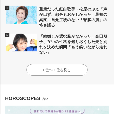
重篤だった紅白歌手・松原のぶえ「声
が出ず、顔色もおかしかった」最初の
異変。自覚症状のない「腎臓の病」の
怖さ語る
「離婚しか選択肢がなかった」金田朋
子、互いの性格を知り尽くした夫と別
れを決めた瞬間「もう笑いながら走れ
ない」
6位〜30位を見る
HOROSCOPES
占い