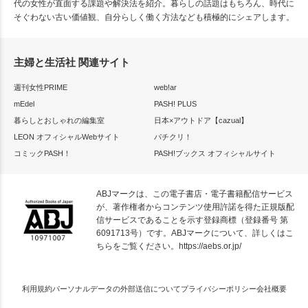
代の女性が直面する課題や解決法を紹介。暮らしの話題はもちろん、時代に
そぐわない古い価値観、自分らしく働く方法なども積極的にシェアします。
主婦と生活社 関連サイト
週刊女性PRIME
web!ar
mEdel
PASH! PLUS
暮らしとおしゃれの編集室
日本×アウトドア【cazual】
LEON オフィシャルWebサイト
パチクリ！
コミックPASH！
PASH!ブックス オフィシャルサイト
ABJマークは、この電子書店・電子書籍配信サービス
が、著作権者からコンテンツ使用許諾を得た正規版配
信サービスであることを示す登録商標（登録番号 第
6091713号）です。ABJマークについて、詳しくはこ
ちらをご覧ください。
https://aebs.or.jp/
利用規約
パーソナルデータの外部送信について
プライバシーポリシー
会社概要