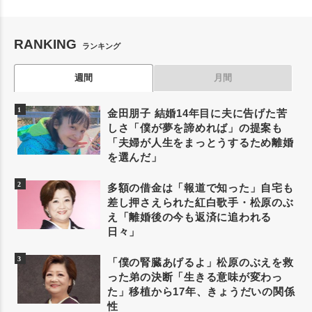
RANKING
ランキング
週間
月間
金田朋子 結婚14年目に夫に告げた苦
しさ「僕が夢を諦めれば」の提案も
「夫婦が人生をまっとうするため離婚
を選んだ」
多額の借金は「報道で知った」自宅も
差し押さえられた紅白歌手・松原のぶ
え「離婚後の今も返済に追われる
日々」
「僕の腎臓あげるよ」松原のぶえを救
った弟の決断「生きる意味が変わっ
た」移植から17年、きょうだいの関係
性