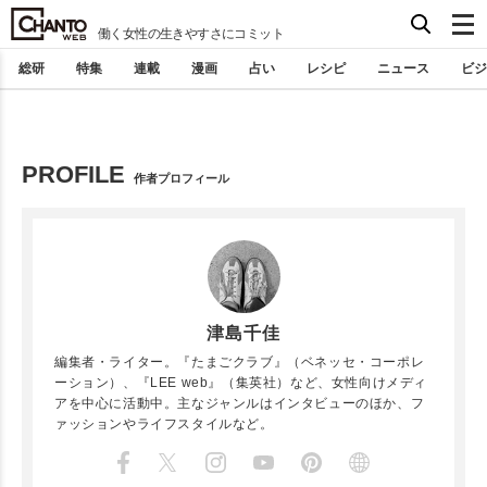
働く女性の生きやすさにコミット
総研
特集
連載
漫画
占い
レシピ
ニュース
ビジ
PROFILE
作者プロフィール
津島千佳
編集者・ライター。『たまごクラブ』（ベネッセ・コーポレ
ー
ション）、『LEE web』（集英社）など、女性向けメディ
アを中心に活動中。主な
ジャンルはインタビューのほか、フ
ァッションやライフスタイルな
ど。