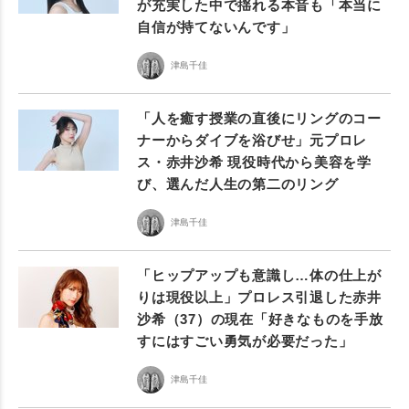
が充実した中で揺れる本音も「本当に
自信が持てないんです」
津島千佳
「人を癒す授業の直後にリングのコー
ナーからダイブを浴びせ」元プロレ
ス・赤井沙希 現役時代から美容を学
び、選んだ人生の第二のリング
津島千佳
「ヒップアップも意識し…体の仕上が
りは現役以上」プロレス引退した赤井
沙希（37）の現在「好きなものを手放
すにはすごい勇気が必要だった」
津島千佳