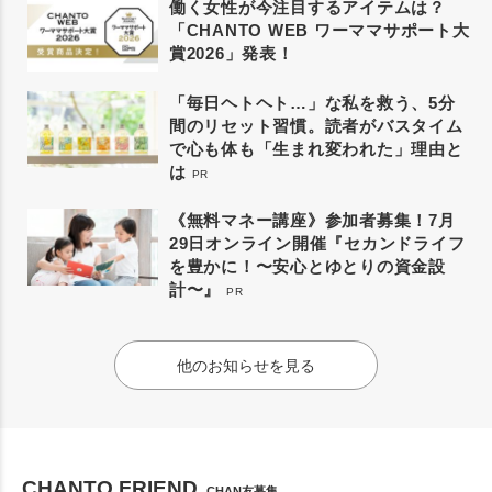
働く女性が今注目するアイテムは？
「CHANTO WEB ワーママサポート大
賞2026」発表！
「毎日ヘトヘト…」な私を救う、5分
間のリセット習慣。読者がバスタイム
で心も体も「生まれ変われた」理由と
は
PR
《無料マネー講座》参加者募集！7月
29日オンライン開催『セカンドライフ
を豊かに！〜安心とゆとりの資金設
計〜』
PR
他のお知らせを見る
CHANTO FRIEND
CHAN友募集