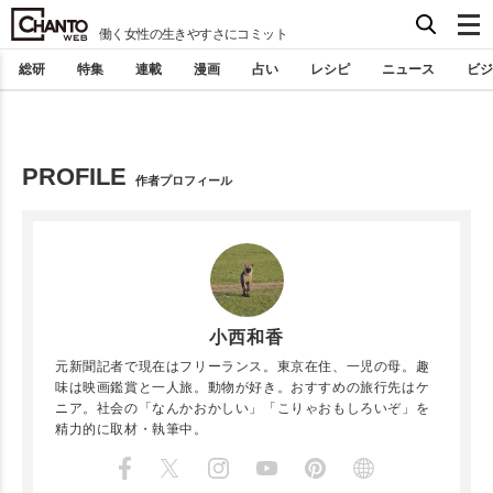
働く女性の生きやすさにコミット
総研
特集
連載
漫画
占い
レシピ
ニュース
ビジ
PROFILE
作者プロフィール
小西和香
元新聞記者で現在はフリーランス。東京在住、一児の母。趣
味は映画鑑賞と一人旅。動物が好き。おすすめの旅行先はケ
ニア。社会の「なんかおかしい」「こりゃおもしろいぞ」を
精力的に取材・執筆中。