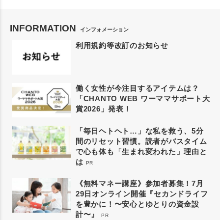
INFORMATION
インフォメーション
利用規約等改訂のお知らせ
働く女性が今注目するアイテムは？
「CHANTO WEB ワーママサポート大
賞2026」発表！
「毎日ヘトヘト…」な私を救う、5分
間のリセット習慣。読者がバスタイム
で心も体も「生まれ変われた」理由と
は
PR
《無料マネー講座》参加者募集！7月
29日オンライン開催『セカンドライフ
を豊かに！〜安心とゆとりの資金設
計〜』
PR