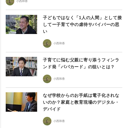
小西和香
子どもではなく「1人の人間」として接
してー子育て中の虐待サバイバーの思
い
小西和香
子育てに悩む父親に寄り添うフィンラ
ンド発「パパカード」の狙いとは？
小西和香
なぜ学校からのお手紙は電子化されな
いのか？家庭と教育現場のデジタル・
デバイド
小西和香