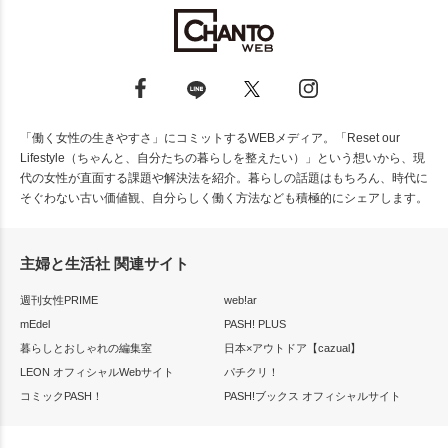
「働く女性の生きやすさ」にコミットするWEBメディア。「Reset our
Lifestyle（ちゃんと、自分たちの暮らしを整えたい）」という想いから、現
代の女性が直面する課題や解決法を紹介。暮らしの話題はもちろん、時代に
そぐわない古い価値観、自分らしく働く方法なども積極的にシェアします。
主婦と生活社 関連サイト
週刊女性PRIME
web!ar
mEdel
PASH! PLUS
暮らしとおしゃれの編集室
日本×アウトドア【cazual】
LEON オフィシャルWebサイト
パチクリ！
コミックPASH！
PASH!ブックス オフィシャルサイト