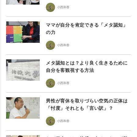
小西和香
ママが自分を肯定できる「メタ認知」
の力
小西和香
メタ認知とは？より良く生きるために
自分を客観視する方法
小西和香
男性が育休を取りづらい空気の正体は
「忖度」それとも「言い訳」？
小西和香