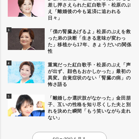
差し押さえられた紅白歌手・松原のぶ
え「離婚後の今も返済に追われる
日々」
「僕の腎臓あげるよ」松原のぶえを救
った弟の決断「生きる意味が変わっ
た」移植から17年、きょうだいの関係
性
重篤だった紅白歌手・松原のぶえ「声
が出ず、顔色もおかしかった」最初の
異変。自覚症状のない「腎臓の病」の
怖さ語る
「離婚しか選択肢がなかった」金田朋
子、互いの性格を知り尽くした夫と別
れを決めた瞬間「もう笑いながら走れ
ない」