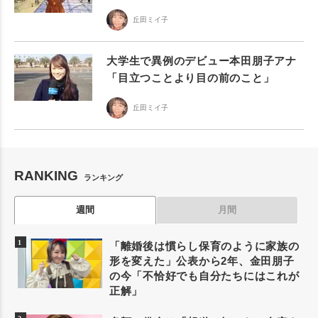
丘田ミイ子
大学生で異例のデビュー本田朋子アナ
「目立つことより目の前のこと」
丘田ミイ子
RANKING
ランキング
週間
月間
「離婚後は慣らし保育のように家族の
形を変えた」公表から2年、金田朋子
の今「不恰好でも自分たちにはこれが
正解」