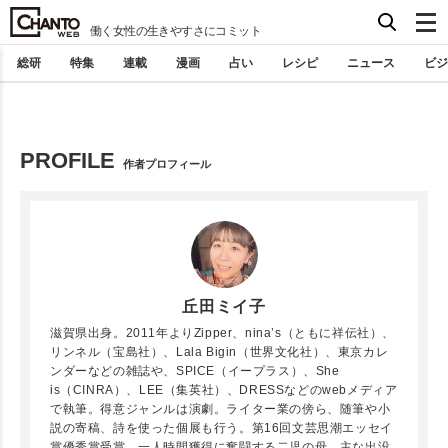
働く女性の生きやすさにコミット
総研
特集
連載
漫画
占い
レシピ
ニュース
ビジ
PROFILE
作者プロフィール
丘田ミイ子
滋賀県出身。2011年よりZipper、nina’s（ともに祥伝社）、
リンネル（宝島社）、Lala Bigin（世界文化社）、東京カレ
ンダーなどの雑誌や、SPICE（イープラス）、She
is（CINRA）、LEE（集英社）、DRESSなどのwebメディア
で執筆。得意ジャンルは演劇。ライター業の傍ら、随筆や小
説の寄稿、詩を使った個展も行う。第16回文芸思潮エッセイ
賞優秀賞受賞。一人時間獲得に奮闘する二児の母。主な出没