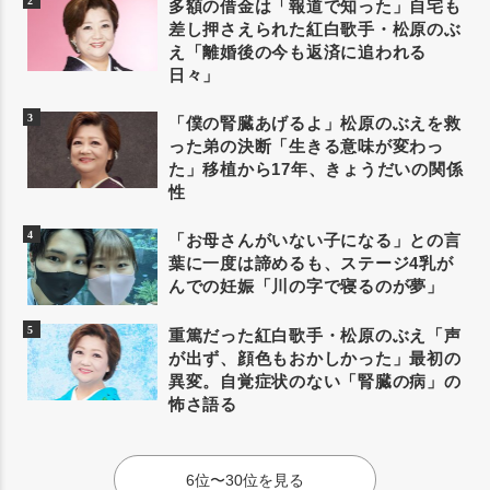
多額の借金は「報道で知った」自宅も
差し押さえられた紅白歌手・松原のぶ
え「離婚後の今も返済に追われる
日々」
「僕の腎臓あげるよ」松原のぶえを救
った弟の決断「生きる意味が変わっ
た」移植から17年、きょうだいの関係
性
「お母さんがいない子になる」との言
葉に一度は諦めるも、ステージ4乳が
んでの妊娠「川の字で寝るのが夢」
重篤だった紅白歌手・松原のぶえ「声
が出ず、顔色もおかしかった」最初の
異変。自覚症状のない「腎臓の病」の
怖さ語る
6位〜30位を見る