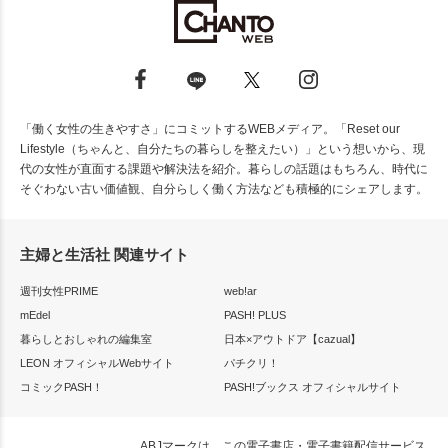
「働く女性の生きやすさ」にコミットするWEBメディア。「Reset our
Lifestyle（ちゃんと、自分たちの暮らしを整えたい）」という想いから、現
代の女性が直面する課題や解決法を紹介。暮らしの話題はもちろん、時代に
そぐわない古い価値観、自分らしく働く方法なども積極的にシェアします。
主婦と生活社 関連サイト
週刊女性PRIME
web!ar
mEdel
PASH! PLUS
暮らしとおしゃれの編集室
日本×アウトドア【cazual】
LEON オフィシャルWebサイト
パチクリ！
コミックPASH！
PASH!ブックス オフィシャルサイト
ABJマークは、この電子書店・電子書籍配信サービス